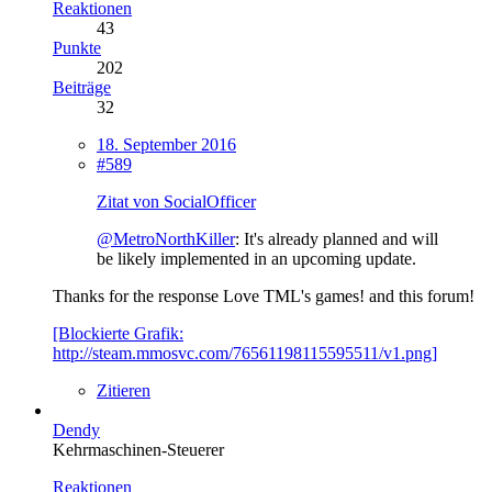
Reaktionen
43
Punkte
202
Beiträge
32
18. September 2016
#589
Zitat von SocialOfficer
@MetroNorthKiller
: It's already planned and will
be likely implemented in an upcoming update.
Thanks for the response Love TML's games! and this forum!
[Blockierte Grafik:
http://steam.mmosvc.com/76561198115595511/v1.png]
Zitieren
Dendy
Kehrmaschinen-Steuerer
Reaktionen