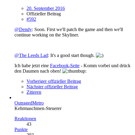
20. September 2016
Offizieller Beitrag
#592
@Dendy
: Soon. First we'll patch the game and then we'll
continue working on the Skyliner.
@The Leeds Lad
: It's a good start though.
Ich habe jetzt eine
Facebook-Seite
- Komm vorbei und drück
den Daumen nach oben!
Vorheriger offizieller Beitrag
Nächster offizieller Beitrag
Zitieren
OutragedMetro
Kehrmaschinen-Steuerer
Reaktionen
43
Punkte
202