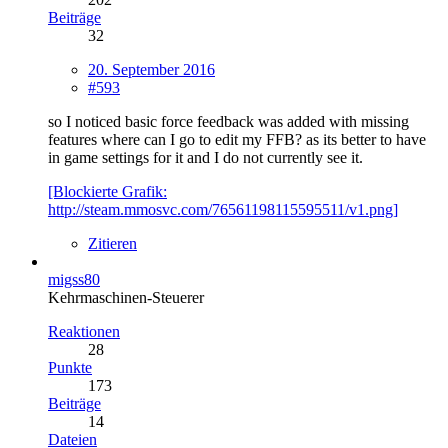
Beiträge
32
20. September 2016
#593
so I noticed basic force feedback was added with missing
features where can I go to edit my FFB? as its better to have
in game settings for it and I do not currently see it.
[Blockierte Grafik:
http://steam.mmosvc.com/76561198115595511/v1.png]
Zitieren
migss80
Kehrmaschinen-Steuerer
Reaktionen
28
Punkte
173
Beiträge
14
Dateien