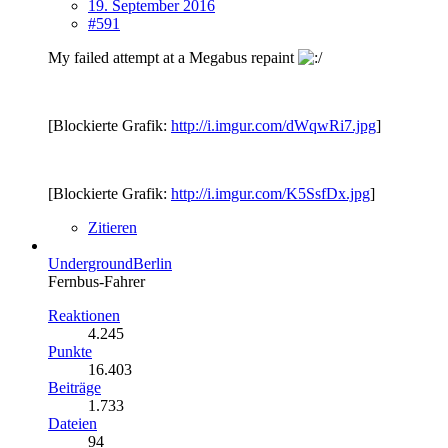
19. September 2016
#591
My failed attempt at a Megabus repaint
[Blockierte Grafik:
http://i.imgur.com/dWqwRi7.jpg
]
[Blockierte Grafik:
http://i.imgur.com/K5SsfDx.jpg
]
Zitieren
UndergroundBerlin
Fernbus-Fahrer
Reaktionen
4.245
Punkte
16.403
Beiträge
1.733
Dateien
94