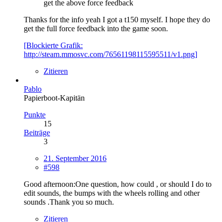
get the above force feedback
Thanks for the info yeah I got a t150 myself. I hope they do
get the full force feedback into the game soon.
[Blockierte Grafik:
http://steam.mmosvc.com/76561198115595511/v1.png]
Zitieren
Pablo
Papierboot-Kapitän
Punkte
15
Beiträge
3
21. September 2016
#598
Good afternoon:One question, how could , or should I do to
edit sounds, the bumps with the wheels rolling and other
sounds .Thank you so much.
Zitieren