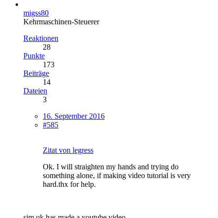
migss80
Kehrmaschinen-Steuerer
Reaktionen
28
Punkte
173
Beiträge
14
Dateien
3
16. September 2016
#585
Zitat von legress
Ok. I will straighten my hands and trying do
something alone, if making video tutorial is very
hard.thx for help.
sim uk has made a youtube video