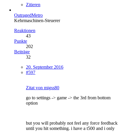
Zitieren
OutragedMetro
Kehrmaschinen-Steuerer
Reaktionen
43
Punkte
202
Beiträge
32
20. September 2016
#597
Zitat von migss80
go to settings -> game -> the 3rd from bottom
option
but you will probably not feel any force feedback
until you hit something. i have a t500 and i only