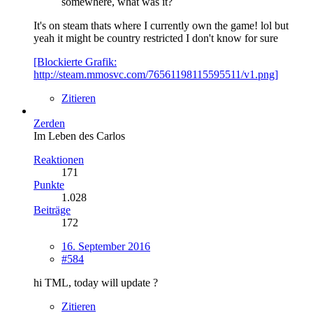
somewhere, what was it?
It's on steam thats where I currently own the game! lol but
yeah it might be country restricted I don't know for sure
[Blockierte Grafik:
http://steam.mmosvc.com/76561198115595511/v1.png]
Zitieren
Zerden
Im Leben des Carlos
Reaktionen
171
Punkte
1.028
Beiträge
172
16. September 2016
#584
hi TML, today will update ?
Zitieren