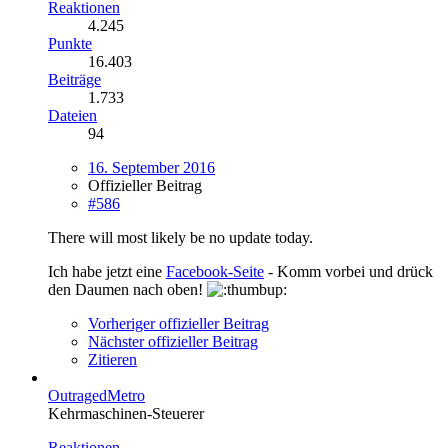
Reaktionen
4.245
Punkte
16.403
Beiträge
1.733
Dateien
94
16. September 2016
Offizieller Beitrag
#586
There will most likely be no update today.
Ich habe jetzt eine
Facebook-Seite
- Komm vorbei und drück
den Daumen nach oben!
Vorheriger offizieller Beitrag
Nächster offizieller Beitrag
Zitieren
OutragedMetro
Kehrmaschinen-Steuerer
Reaktionen