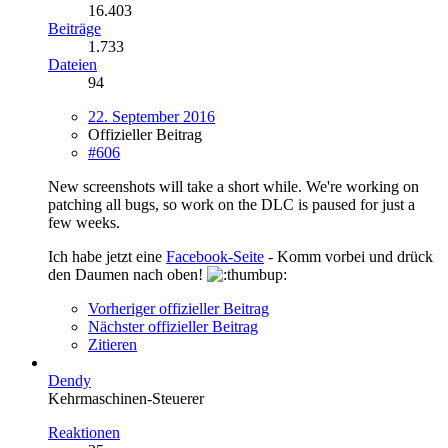
16.403
Beiträge
1.733
Dateien
94
22. September 2016
Offizieller Beitrag
#606
New screenshots will take a short while. We're working on
patching all bugs, so work on the DLC is paused for just a
few weeks.
Ich habe jetzt eine
Facebook-Seite
- Komm vorbei und drück
den Daumen nach oben!
Vorheriger offizieller Beitrag
Nächster offizieller Beitrag
Zitieren
Dendy
Kehrmaschinen-Steuerer
Reaktionen