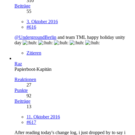
310
Beiträge
55
3. Oktober 2016
#616
@UndergroundBerlin
and team TML happy holiday unity
day
Zitieren
Raz
Papierboot-Kapitän
Reaktionen
27
Punkte
92
Beiträge
13
11. Oktober 2016
#617
After reading today's change log, i just dropped by to say i