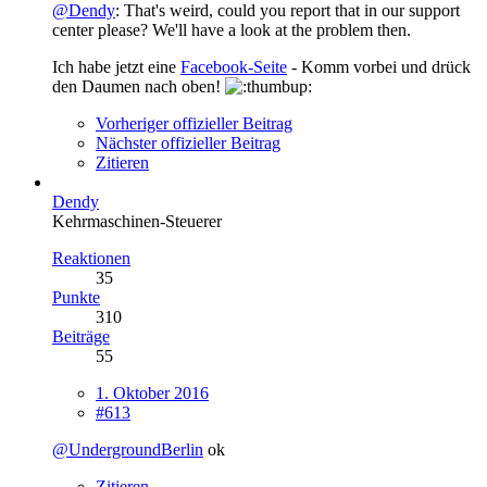
@Dendy
: That's weird, could you report that in our support
center please? We'll have a look at the problem then.
Ich habe jetzt eine
Facebook-Seite
- Komm vorbei und drück
den Daumen nach oben!
Vorheriger offizieller Beitrag
Nächster offizieller Beitrag
Zitieren
Dendy
Kehrmaschinen-Steuerer
Reaktionen
35
Punkte
310
Beiträge
55
1. Oktober 2016
#613
@UndergroundBerlin
ok
Zitieren