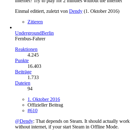
Internet? Try to play for 2 minutes without the Internet
Einmal editiert, zuletzt von
Dendy
(
1. Oktober 2016
)
Zitieren
UndergroundBerlin
Fernbus-Fahrer
Reaktionen
4.245
Punkte
16.403
Beiträge
1.733
Dateien
94
1. Oktober 2016
Offizieller Beitrag
#610
@Dendy
: That depends on Steam. It should actually work
without internet, if your start Steam in Offline Mode.