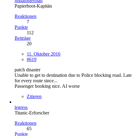
jmhamsterman
Papierboot-Kapitän
Reaktionen
7
Punkte
112
Beiträge
20
11. Oktober 2016
#619
patch disaster
Unable to get to destination due to Police blocking road. Late
for every route since...
Passenger booking nice. AI worse
Zitieren
legress
Titanic-Erforscher
Reaktionen
65
Punkte