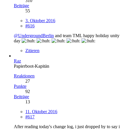
310
Beiträge
55
3. Oktober 2016
#616
@UndergroundBerlin
and team TML happy holiday unity
day
Zitieren
Raz
Papierboot-Kapitän
Reaktionen
27
Punkte
92
Beiträge
13
11. Oktober 2016
#617
After reading today's change log, i just dropped by to say i