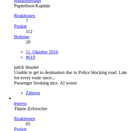
jmhamsterman
Papierboot-Kapitän
Reaktionen
7
Punkte
112
Beiträge
20
11. Oktober 2016
#619
patch disaster
Unable to get to destination due to Police blocking road. Late
for every route since...
Passenger booking nice. AI worse
Zitieren
legress
Titanic-Erforscher
Reaktionen
65
Punkte