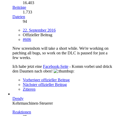
16.403
Beiträge
1.733
Dateien
94
22. September 2016
Offizieller Beitrag
#606
New screenshots will take a short while. We're working on
patching all bugs, so work on the DLC is paused for just a
few weeks.
Ich habe jetzt eine
Facebook-Seite
- Komm vorbei und drück
den Daumen nach oben!
Vorheriger offizieller Beitrag
Nächster offizieller Beitrag
Zitieren
Dendy
Kehrmaschinen-Steuerer
Reaktionen