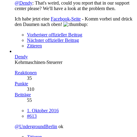
@Dendy
: That's weird, could you report that in our support
center please? We'll have a look at the problem then.
Ich habe jetzt eine
Facebook-Seite
- Komm vorbei und drück
den Daumen nach oben!
Vorheriger offizieller Beitrag
Nächster offizieller Beitrag
Zitieren
Dendy
Kehrmaschinen-Steuerer
Reaktionen
35
Punkte
310
Beiträge
55
1. Oktober 2016
#613
@UndergroundBerlin
ok
Zitieren