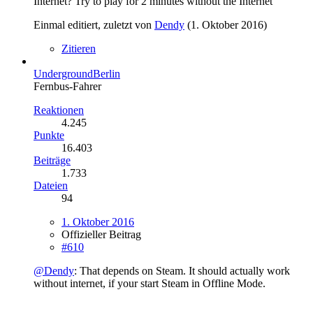
Internet? Try to play for 2 minutes without the Internet
Einmal editiert, zuletzt von
Dendy
(
1. Oktober 2016
)
Zitieren
UndergroundBerlin
Fernbus-Fahrer
Reaktionen
4.245
Punkte
16.403
Beiträge
1.733
Dateien
94
1. Oktober 2016
Offizieller Beitrag
#610
@Dendy
: That depends on Steam. It should actually work
without internet, if your start Steam in Offline Mode.