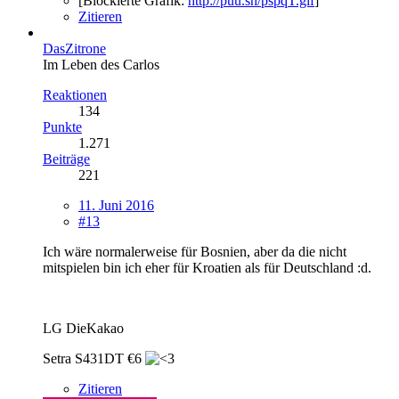
[Blockierte Grafik:
http://puu.sh/pspqT.gif
]
Zitieren
DasZitrone
Im Leben des Carlos
Reaktionen
134
Punkte
1.271
Beiträge
221
11. Juni 2016
#13
Ich wäre normalerweise für Bosnien, aber da die nicht
mitspielen bin ich eher für Kroatien als für Deutschland :d.
LG DieKakao
Setra S431DT €6
Zitieren