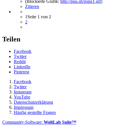
[Blockierte Grafik:
http://puu.sh/pspqT.gif
]
Zitieren
1
Seite 1 von 2
2
Teilen
Facebook
Twitter
Reddit
LinkedIn
Pinterest
Facebook
Twitter
Instagram
YouTube
Datenschutzerklärung
Impressum
Häufig gestellte Fragen
Community-Software:
WoltLab Suite™