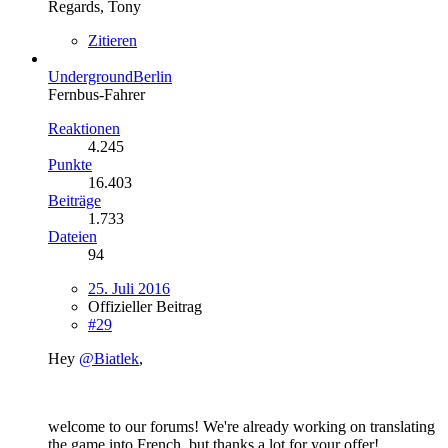
Regards, Tony
Zitieren
UndergroundBerlin
Fernbus-Fahrer
Reaktionen
4.245
Punkte
16.403
Beiträge
1.733
Dateien
94
25. Juli 2016
Offizieller Beitrag
#29
Hey
@Biatlek
,
welcome to our forums! We're already working on translating
the game into French, but thanks a lot for your offer!