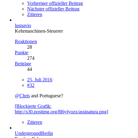
Vorheriger offizieller Beitrag
Nächster offizieller Beitrag
Zitieren
lusnavio
Kehrmaschinen-Steuerer
Reaktionen
28
Punkte
274
Beiträge
44
25. Juli 2016
#32
@Chris
and Portuguese?
[Blockierte Grafik:
http://s30.postimg.org/8l6ylyozx/assinatura.png]
Zitieren
UndergroundBerlin