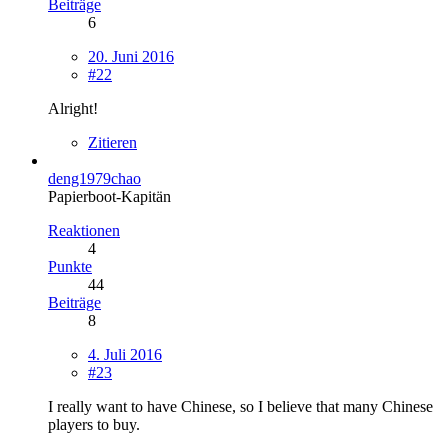
Beiträge
6
20. Juni 2016
#22
Alright!
Zitieren
deng1979chao
Papierboot-Kapitän
Reaktionen
4
Punkte
44
Beiträge
8
4. Juli 2016
#23
I really want to have Chinese, so I believe that many Chinese
players to buy.