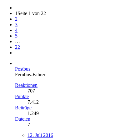
1
Seite 1 von 22
2
3
4
5
…
22
Postbus
Fernbus-Fahrer
Reaktionen
707
Punkte
7.412
Beiträge
1.249
Dateien
7
12. Juli 2016