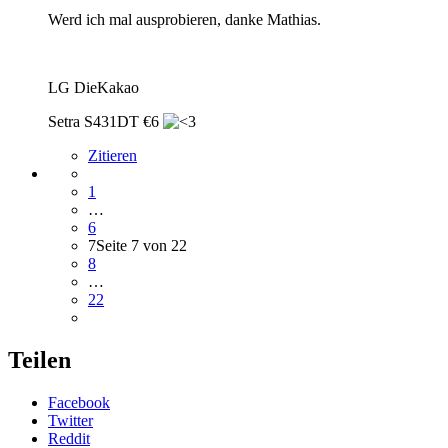
Werd ich mal ausprobieren, danke Mathias.
LG DieKakao
Setra S431DT €6
Zitieren
1
…
6
7
Seite 7 von 22
8
…
22
Teilen
Facebook
Twitter
Reddit