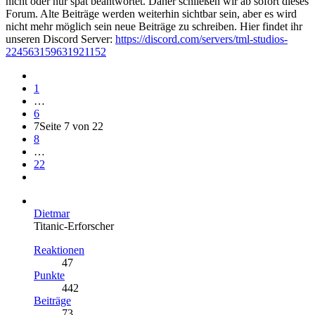
nicht oder nur spät beantwortet. Daher schließen wir ab sofort dieses
Forum. Alte Beiträge werden weiterhin sichtbar sein, aber es wird
nicht mehr möglich sein neue Beiträge zu schreiben. Hier findet ihr
unseren Discord Server:
https://discord.com/servers/tml-studios-
224563159631921152
1
…
6
7
Seite 7 von 22
8
…
22
Dietmar
Titanic-Erforscher
Reaktionen
47
Punkte
442
Beiträge
73