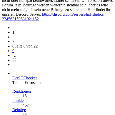
nicht oder nur spät beantwortet. Daher schließen wir ab sofort dieses
Forum. Alte Beiträge werden weiterhin sichtbar sein, aber es wird
nicht mehr möglich sein neue Beiträge zu schreiben. Hier findet ihr
unseren Discord Server:
https://discord.com/servers/tml-studios-
224563159631921152
1
…
7
8
Seite 8 von 22
9
…
22
DerLTChecker
Titanic-Erforscher
Reaktionen
15
Punkte
467
Beiträge
88