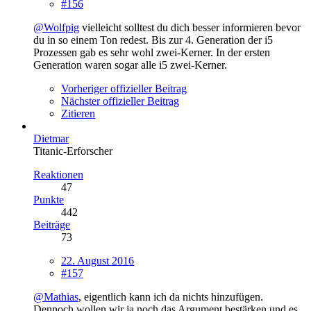
#156
@Wolfpig
vielleicht solltest du dich besser informieren bevor
du in so einem Ton redest. Bis zur 4. Generation der i5
Prozessen gab es sehr wohl zwei-Kerner. In der ersten
Generation waren sogar alle i5 zwei-Kerner.
Vorheriger offizieller Beitrag
Nächster offizieller Beitrag
Zitieren
Dietmar
Titanic-Erforscher
Reaktionen
47
Punkte
442
Beiträge
73
22. August 2016
#157
@Mathias
, eigentlich kann ich da nichts hinzufügen.
Dennoch wollen wir ja noch das Argument bestärken und es