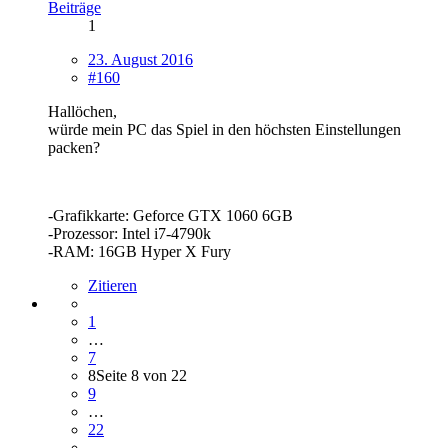
Beiträge
1
23. August 2016
#160
Hallöchen,
würde mein PC das Spiel in den höchsten Einstellungen
packen?
-Grafikkarte: Geforce GTX 1060 6GB
-Prozessor: Intel i7-4790k
-RAM: 16GB Hyper X Fury
Zitieren
1
…
7
8
Seite 8 von 22
9
…
22