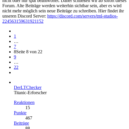
nicht oder nur spät beantwortet. Daher schließen wir ab sofort dieses
Forum. Alte Beiträge werden weiterhin sichtbar sein, aber es wird
nicht mehr möglich sein neue Beiträge zu schreiben. Hier findet ihr
unseren Discord Server:
https://discord.com/servers/tml-studios-
224563159631921152
1
…
7
8
Seite 8 von 22
9
…
22
DerLTChecker
Titanic-Erforscher
Reaktionen
15
Punkte
467
Beiträge
88