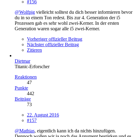
#156
@Wolfpig
vielleicht solltest du dich besser informieren bevor
du in so einem Ton redest. Bis zur 4. Generation der i5
Prozessen gab es sehr wohl zwei-Kerner. In der ersten
Generation waren sogar alle i5 zwei-Kerner.
Vorheriger offizieller Beitrag
Nächster offizieller Beitrag
Zitieren
Dietmar
Titanic-Erforscher
Reaktionen
47
Punkte
442
Beiträge
73
22. August 2016
#157
@Mathias
, eigentlich kann ich da nichts hinzufügen.
Dennoch wollen wir ja noch das Argument bestärken und es