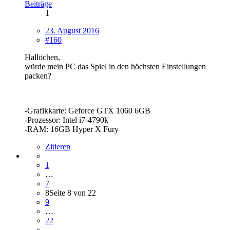
Beiträge
1
23. August 2016
#160
Hallöchen,
würde mein PC das Spiel in den höchsten Einstellungen
packen?
-Grafikkarte: Geforce GTX 1060 6GB
-Prozessor: Intel i7-4790k
-RAM: 16GB Hyper X Fury
Zitieren
1
…
7
8
Seite 8 von 22
9
…
22