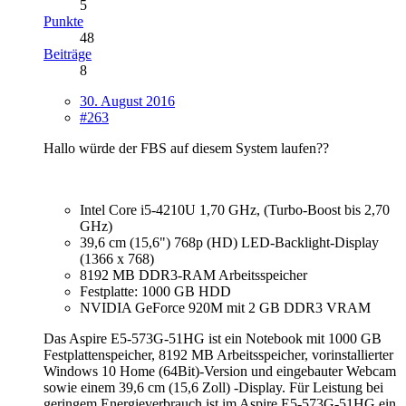
5
Punkte
48
Beiträge
8
30. August 2016
#263
Hallo würde der FBS auf diesem System laufen??
Intel Core i5-4210U 1,70 GHz, (Turbo-Boost bis 2,70
GHz)
39,6 cm (15,6") 768p (HD) LED-Backlight-Display
(1366 x 768)
8192 MB DDR3-RAM Arbeitsspeicher
Festplatte: 1000 GB HDD
NVIDIA GeForce 920M mit 2 GB DDR3 VRAM
Das Aspire E5-573G-51HG ist ein Notebook mit 1000 GB
Festplattenspeicher, 8192 MB Arbeitsspeicher, vorinstallierter
Windows 10 Home (64Bit)-Version und eingebauter Webcam
sowie einem 39,6 cm (15,6 Zoll) -Display. Für Leistung bei
geringem Energieverbrauch ist im Aspire E5-573G-51HG ein