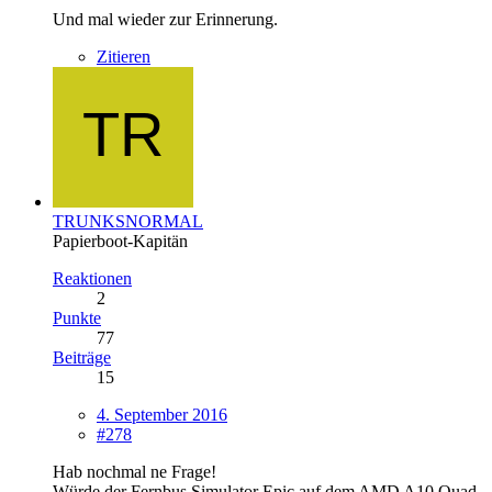
Und mal wieder zur Erinnerung.
Zitieren
TRUNKSNORMAL
Papierboot-Kapitän
Reaktionen
2
Punkte
77
Beiträge
15
4. September 2016
#278
Hab nochmal ne Frage!
Würde der Fernbus Simulator Epic auf dem AMD A10 Quad