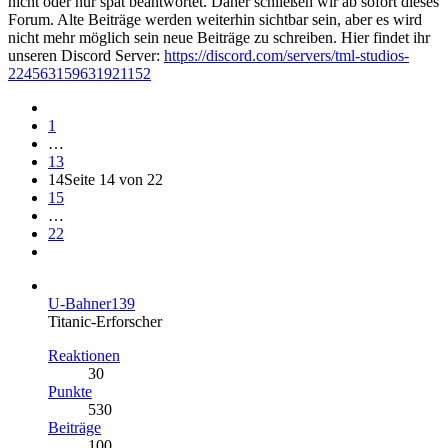
nicht oder nur spät beantwortet. Daher schließen wir ab sofort dieses
Forum. Alte Beiträge werden weiterhin sichtbar sein, aber es wird
nicht mehr möglich sein neue Beiträge zu schreiben. Hier findet ihr
unseren Discord Server:
https://discord.com/servers/tml-studios-
224563159631921152
1
…
13
14
Seite 14 von 22
15
…
22
U-Bahner139
Titanic-Erforscher
Reaktionen
30
Punkte
530
Beiträge
100