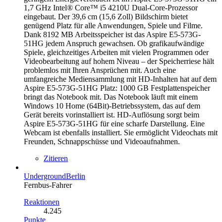
1,7 GHz Intel® Core™ i5 4210U Dual-Core-Prozessor
eingebaut. Der 39,6 cm (15,6 Zoll) Bildschirm bietet
genügend Platz für alle Anwendungen, Spiele und Filme.
Dank 8192 MB Arbeitsspeicher ist das Aspire E5-573G-
51HG jedem Anspruch gewachsen. Ob grafikaufwändige
Spiele, gleichzeitiges Arbeiten mit vielen Programmen oder
Videobearbeitung auf hohem Niveau – der Speicherriese hält
problemlos mit Ihren Ansprüchen mit. Auch eine
umfangreiche Mediensammlung mit HD-Inhalten hat auf dem
Aspire E5-573G-51HG Platz: 1000 GB Festplattenspeicher
bringt das Notebook mit. Das Notebook läuft mit einem
Windows 10 Home (64Bit)-Betriebssystem, das auf dem
Gerät bereits vorinstalliert ist. HD-Auflösung sorgt beim
Aspire E5-573G-51HG für eine scharfe Darstellung. Eine
Webcam ist ebenfalls installiert. Sie ermöglicht Videochats mit
Freunden, Schnappschüsse und Videoaufnahmen.
Zitieren
UndergroundBerlin
Fernbus-Fahrer
Reaktionen
4.245
Punkte