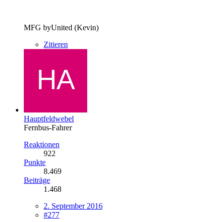
MFG byUnited (Kevin)
Zitieren
Hauptfeldwebel
Fernbus-Fahrer
Reaktionen
922
Punkte
8.469
Beiträge
1.468
2. September 2016
#277