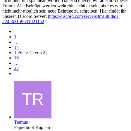
nicht oder nur spät beantwortet. Daher schließen wir ab sofort dieses
Forum. Alte Beiträge werden weiterhin sichtbar sein, aber es wird
nicht mehr möglich sein neue Beiträge zu schreiben. Hier findet ihr
unseren Discord Server:
https://discord.com/servers/tml-studios-
224563159631921152
1
…
14
15
Seite 15 von 22
16
…
22
Tramus
Papierboot-Kapitän