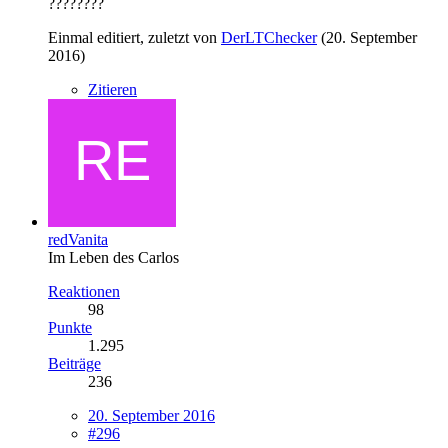
????????
Einmal editiert, zuletzt von
DerLTChecker
(
20. September
2016
)
Zitieren
redVanita
Im Leben des Carlos
Reaktionen
98
Punkte
1.295
Beiträge
236
20. September 2016
#296