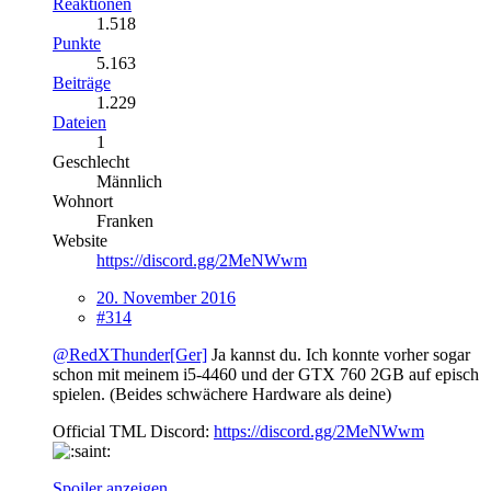
Reaktionen
1.518
Punkte
5.163
Beiträge
1.229
Dateien
1
Geschlecht
Männlich
Wohnort
Franken
Website
https://discord.gg/2MeNWwm
20. November 2016
#314
@RedXThunder[Ger]
Ja kannst du. Ich konnte vorher sogar
schon mit meinem i5-4460 und der GTX 760 2GB auf episch
spielen. (Beides schwächere Hardware als deine)
Official TML Discord:
https://discord.gg/2MeNWwm
Spoiler anzeigen