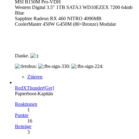
MSI B150M Pro-VDH
Western Digital 3.5" 1TB SATA3 WD10EZEX 7200 64mb
Blue
Sapphire Radeon RX 460 NITRO 4096MB
CoolerMaster 450W G450M (80+Bronze) Modular
Danke.
Zitieren
RedXThunder[Ger]
Papierboot-Kapitän
Reaktionen
1
Punkte
16
Beiträge
3