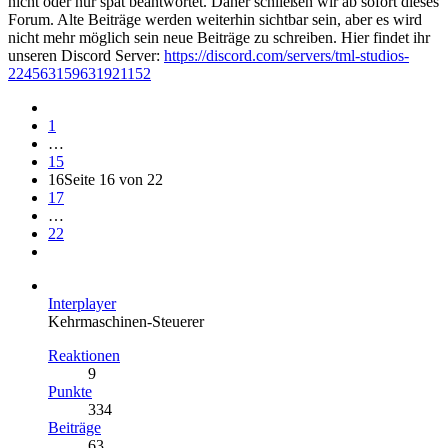
nicht oder nur spät beantwortet. Daher schließen wir ab sofort dieses
Forum. Alte Beiträge werden weiterhin sichtbar sein, aber es wird
nicht mehr möglich sein neue Beiträge zu schreiben. Hier findet ihr
unseren Discord Server:
https://discord.com/servers/tml-studios-
224563159631921152
1
…
15
16
Seite 16 von 22
17
…
22
Interplayer
Kehrmaschinen-Steuerer
Reaktionen
9
Punkte
334
Beiträge
63