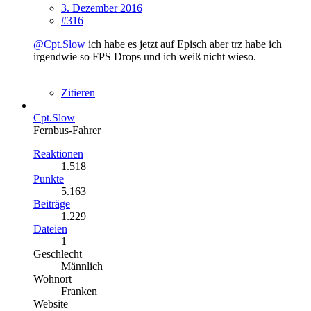
3. Dezember 2016
#316
@Cpt.Slow
ich habe es jetzt auf Episch aber trz habe ich
irgendwie so FPS Drops und ich weiß nicht wieso.
Zitieren
Cpt.Slow
Fernbus-Fahrer
Reaktionen
1.518
Punkte
5.163
Beiträge
1.229
Dateien
1
Geschlecht
Männlich
Wohnort
Franken
Website