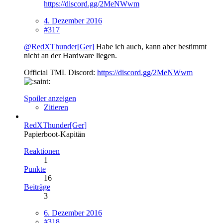
https://discord.gg/2MeNWwm
4. Dezember 2016
#317
@RedXThunder[Ger]
Habe ich auch, kann aber bestimmt
nicht an der Hardware liegen.
Official TML Discord:
https://discord.gg/2MeNWwm
Spoiler anzeigen
Zitieren
RedXThunder[Ger]
Papierboot-Kapitän
Reaktionen
1
Punkte
16
Beiträge
3
6. Dezember 2016
#318