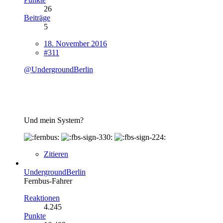
26
Beiträge
5
18. November 2016
#311
@UndergroundBerlin
Und mein System?
Zitieren
UndergroundBerlin
Fernbus-Fahrer
Reaktionen
4.245
Punkte