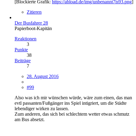
[Blockierte Grafik:
https://abload.de/img/unbenannt7is93.png
]
Zitieren
Der Busfahrer 28
Papierboot-Kapitän
Reaktionen
3
Punkte
38
Beiträge
7
28. August 2016
#99
Also was ich mir wünschen würde, wäre zum einen, das man
evtl passanten/Fußgänger ins Spiel intigriert, um die Städte
lebendiger wirken zu lassen.
Zum anderen, das sich bei schlechtem wetter etwas schmutz
am Bus absetzt.