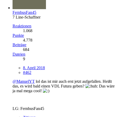
FernbusFan45
7 Line-Schaffner
Reaktionen
1.068
Punkte
4.778
Beiträge
684
Dateien
9
8. April 2018
#462
@ManuelYT
lol das ist mir auch erst jetzt aufgefallen. Heißt
das, es wird bald einen VDL Futura geben?
Das wäre
ja mal mega cool!
LG: FernbusFan45