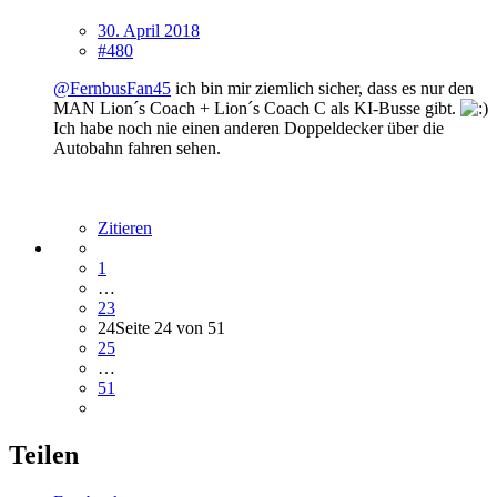
30. April 2018
#480
@FernbusFan45
ich bin mir ziemlich sicher, dass es nur den
MAN Lion´s Coach + Lion´s Coach C als KI-Busse gibt.
Ich habe noch nie einen anderen Doppeldecker über die
Autobahn fahren sehen.
Zitieren
1
…
23
24
Seite 24 von 51
25
…
51
Teilen