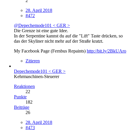
2
28. April 2018
#472
@Depechemode101 < GER >
Die Grenze ist eine gute Idee.
In der Serpentine kannst du auf die "Lift" Taste drücken, so
das der Skyliner nicht mehr auf der Straße kratzt.
My Facebook Page (Fernbus Repaints)
http://bit.ly/2BkUAro
Zitieren
Depechemode101 < GER >
Kehrmaschinen-Steuerer
Reaktionen
22
Punkte
182
Beiträge
26
28. April 2018
#473