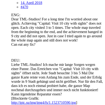
14. April 2018
#470
ENG:
Dear TML-Studios! For a long time I'm worried about one
glitch. Achieving "Capital: Visit 10 city with sights" does not
open. Each city visited 3 to 5 times. The whole map traveled
from the beginning to the end, and the achievement hanged in
9 city and did not open. Just in case I tried again to go around
the whole map again and still does not work!
Can eat any fix?
DEU:
Liebe TML-Studios! Ich mache mir lange Sorgen wegen
einer Panne. Das Erreichen von "Capital: Visit 10 city with
sights" öffnet nicht. Jede Stadt besuchte 3 bis 5 Mal Die
ganze Karte reiste vom Anfang bis zum Ende, und der Erfolg
wurde in 9 Stadt gehängt und nicht geöffnet. Nur für den Fall,
dass ich es noch einmal probiert habe, die ganze Map
nochmal durchzugehen und immer noch nicht funktioniert!
Kann irgendeine Reparatur essen?
[Blockierte Grafik:
http://ipic.su/img/img4/fs/1.1523710590.jpg
]