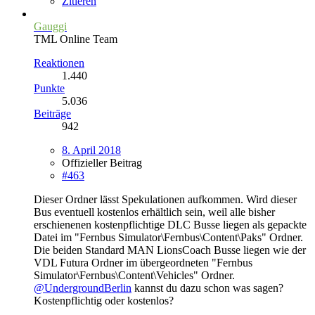
Zitieren
Gauggi
TML Online Team
Reaktionen
1.440
Punkte
5.036
Beiträge
942
8. April 2018
Offizieller Beitrag
#463
Dieser Ordner lässt Spekulationen aufkommen. Wird dieser
Bus eventuell kostenlos erhältlich sein, weil alle bisher
erschienenen kostenpflichtige DLC Busse liegen als gepackte
Datei im "Fernbus Simulator\Fernbus\Content\Paks" Ordner.
Die beiden Standard MAN LionsCoach Busse liegen wie der
VDL Futura Ordner im übergeordneten "Fernbus
Simulator\Fernbus\Content\Vehicles" Ordner.
@UndergroundBerlin
kannst du dazu schon was sagen?
Kostenpflichtig oder kostenlos?