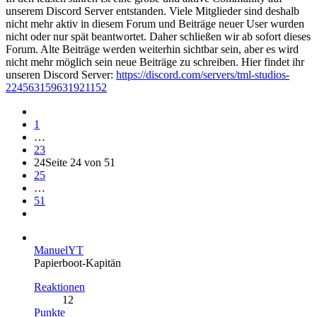
unserem Discord Server entstanden. Viele Mitglieder sind deshalb
nicht mehr aktiv in diesem Forum und Beiträge neuer User wurden
nicht oder nur spät beantwortet. Daher schließen wir ab sofort dieses
Forum. Alte Beiträge werden weiterhin sichtbar sein, aber es wird
nicht mehr möglich sein neue Beiträge zu schreiben. Hier findet ihr
unseren Discord Server:
https://discord.com/servers/tml-studios-
224563159631921152
1
…
23
24
Seite 24 von 51
25
…
51
ManuelYT
Papierboot-Kapitän
Reaktionen
12
Punkte