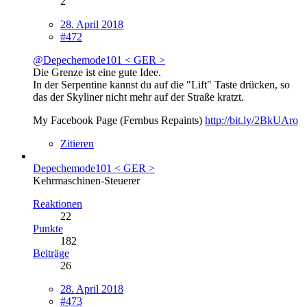
2
28. April 2018
#472
@Depechemode101 < GER >
Die Grenze ist eine gute Idee.
In der Serpentine kannst du auf die "Lift" Taste drücken, so
das der Skyliner nicht mehr auf der Straße kratzt.
My Facebook Page (Fernbus Repaints)
http://bit.ly/2BkUAro
Zitieren
Depechemode101 < GER >
Kehrmaschinen-Steuerer
Reaktionen
22
Punkte
182
Beiträge
26
28. April 2018
#473