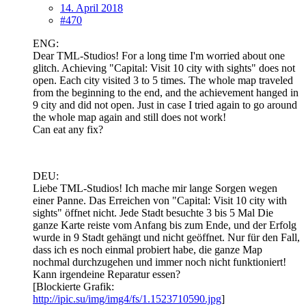
14. April 2018
#470
ENG:
Dear TML-Studios! For a long time I'm worried about one
glitch. Achieving "Capital: Visit 10 city with sights" does not
open. Each city visited 3 to 5 times. The whole map traveled
from the beginning to the end, and the achievement hanged in
9 city and did not open. Just in case I tried again to go around
the whole map again and still does not work!
Can eat any fix?
DEU:
Liebe TML-Studios! Ich mache mir lange Sorgen wegen
einer Panne. Das Erreichen von "Capital: Visit 10 city with
sights" öffnet nicht. Jede Stadt besuchte 3 bis 5 Mal Die
ganze Karte reiste vom Anfang bis zum Ende, und der Erfolg
wurde in 9 Stadt gehängt und nicht geöffnet. Nur für den Fall,
dass ich es noch einmal probiert habe, die ganze Map
nochmal durchzugehen und immer noch nicht funktioniert!
Kann irgendeine Reparatur essen?
[Blockierte Grafik:
http://ipic.su/img/img4/fs/1.1523710590.jpg
]