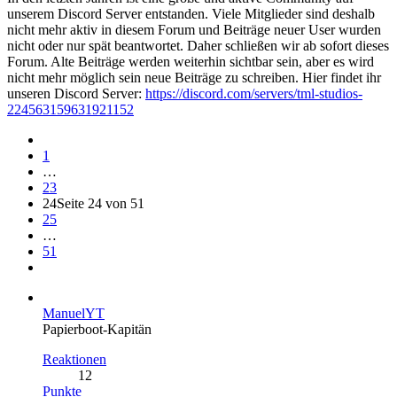
unserem Discord Server entstanden. Viele Mitglieder sind deshalb
nicht mehr aktiv in diesem Forum und Beiträge neuer User wurden
nicht oder nur spät beantwortet. Daher schließen wir ab sofort dieses
Forum. Alte Beiträge werden weiterhin sichtbar sein, aber es wird
nicht mehr möglich sein neue Beiträge zu schreiben. Hier findet ihr
unseren Discord Server:
https://discord.com/servers/tml-studios-
224563159631921152
1
…
23
24
Seite 24 von 51
25
…
51
ManuelYT
Papierboot-Kapitän
Reaktionen
12
Punkte