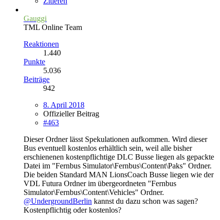
Zitieren
Gauggi
TML Online Team
Reaktionen
1.440
Punkte
5.036
Beiträge
942
8. April 2018
Offizieller Beitrag
#463
Dieser Ordner lässt Spekulationen aufkommen. Wird dieser
Bus eventuell kostenlos erhältlich sein, weil alle bisher
erschienenen kostenpflichtige DLC Busse liegen als gepackte
Datei im "Fernbus Simulator\Fernbus\Content\Paks" Ordner.
Die beiden Standard MAN LionsCoach Busse liegen wie der
VDL Futura Ordner im übergeordneten "Fernbus
Simulator\Fernbus\Content\Vehicles" Ordner.
@UndergroundBerlin
kannst du dazu schon was sagen?
Kostenpflichtig oder kostenlos?