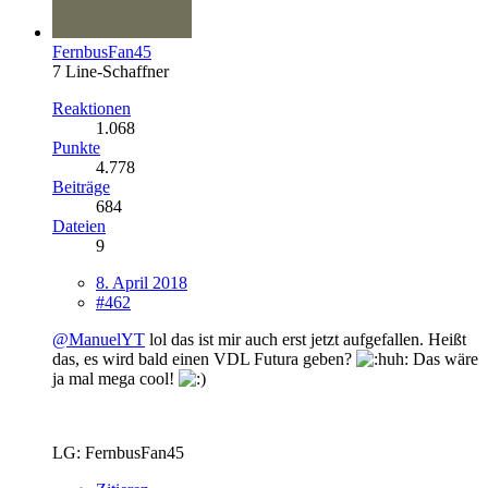
FernbusFan45
7 Line-Schaffner
Reaktionen
1.068
Punkte
4.778
Beiträge
684
Dateien
9
8. April 2018
#462
@ManuelYT
lol das ist mir auch erst jetzt aufgefallen. Heißt
das, es wird bald einen VDL Futura geben?
Das wäre
ja mal mega cool!
LG: FernbusFan45