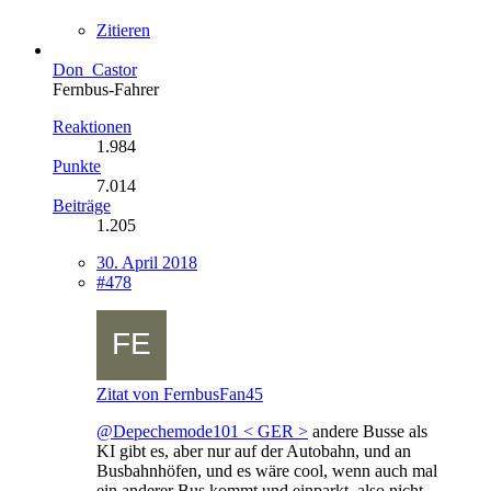
Zitieren
Don_Castor
Fernbus-Fahrer
Reaktionen
1.984
Punkte
7.014
Beiträge
1.205
30. April 2018
#478
Zitat von FernbusFan45
@Depechemode101 < GER >
andere Busse als
KI gibt es, aber nur auf der Autobahn, und an
Busbahnhöfen, und es wäre cool, wenn auch mal
ein anderer Bus kommt und einparkt, also nicht