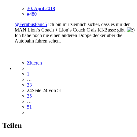
30. April 2018
#480
@FernbusFan45
ich bin mir ziemlich sicher, dass es nur den
MAN Lion´s Coach + Lion´s Coach C als KI-Busse gibt.
Ich habe noch nie einen anderen Doppeldecker über die
Autobahn fahren sehen.
Zitieren
1
…
23
24
Seite 24 von 51
25
…
51
Teilen