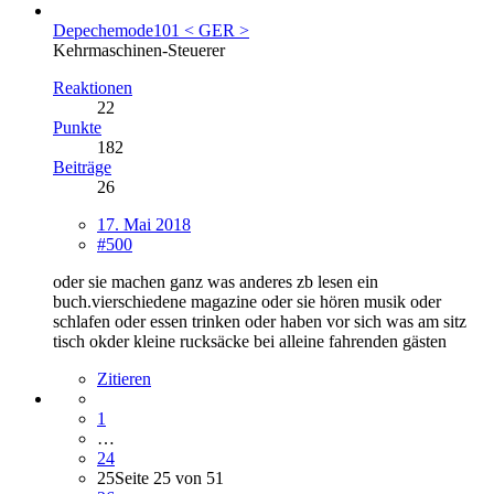
Depechemode101 < GER >
Kehrmaschinen-Steuerer
Reaktionen
22
Punkte
182
Beiträge
26
17. Mai 2018
#500
oder sie machen ganz was anderes zb lesen ein
buch.vierschiedene magazine oder sie hören musik oder
schlafen oder essen trinken oder haben vor sich was am sitz
tisch okder kleine rucksäcke bei alleine fahrenden gästen
Zitieren
1
…
24
25
Seite 25 von 51