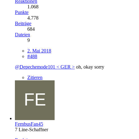
Reaktionen
1.068
Punkte
4.778
Beiträge
684
Dateien
9
2. Mai 2018
#488
@Depechemode101 < GER >
oh, okay sorry
Zitieren
FernbusFan45
7 Line-Schaffner