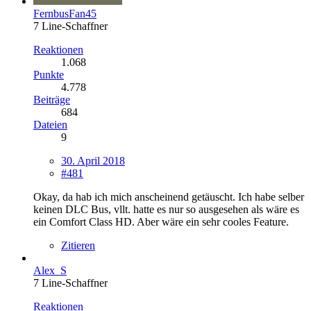
FernbusFan45
7 Line-Schaffner
Reaktionen
1.068
Punkte
4.778
Beiträge
684
Dateien
9
30. April 2018
#481
Okay, da hab ich mich anscheinend getäuscht. Ich habe selber
keinen DLC Bus, vllt. hatte es nur so ausgesehen als wäre es
ein Comfort Class HD. Aber wäre ein sehr cooles Feature.
Zitieren
Alex_S
7 Line-Schaffner
Reaktionen