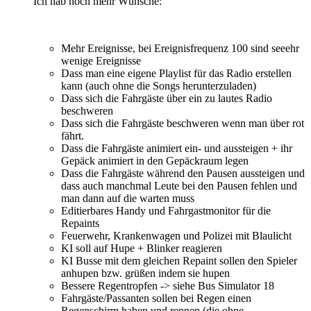
Ich hab noch mehr Wünsche:
Mehr Ereignisse, bei Ereignisfrequenz 100 sind seeehr
wenige Ereignisse
Dass man eine eigene Playlist für das Radio erstellen
kann (auch ohne die Songs herunterzuladen)
Dass sich die Fahrgäste über ein zu lautes Radio
beschweren
Dass sich die Fahrgäste beschweren wenn man über rot
fährt.
Dass die Fahrgäste animiert ein- und aussteigen + ihr
Gepäck animiert in den Gepäckraum legen
Dass die Fahrgäste während den Pausen aussteigen und
dass auch manchmal Leute bei den Pausen fehlen und
man dann auf die warten muss
Editierbares Handy und Fahrgastmonitor für die
Repaints
Feuerwehr, Krankenwagen und Polizei mit Blaulicht
KI soll auf Hupe + Blinker reagieren
KI Busse mit dem gleichen Repaint sollen den Spieler
anhupen bzw. grüßen indem sie hupen
Bessere Regentropfen -> siehe Bus Simulator 18
Fahrgäste/Passanten sollen bei Regen einen
Regenschirm haben und rennen (die ohne