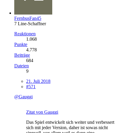
FernbusFan45
7 Line-Schaffner
Reaktionen
1.068
Punkte
4.778
Beiträge
684
Dateien
9
21. Juli 2018
#571
@Gauggi
Zitat von Gauggi
Das Spiel entwickelt sich weiter und verbessert
sich mit jeder Version, daher ist sowas nicht
sinnvoll, vor allem weil es dann eine