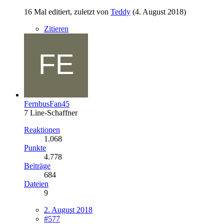
16 Mal editiert, zuletzt von
Teddy
(
4. August 2018
)
Zitieren
FernbusFan45
7 Line-Schaffner
Reaktionen
1.068
Punkte
4.778
Beiträge
684
Dateien
9
2. August 2018
#577