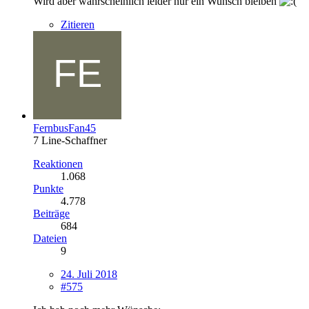
Wird aber wahrscheinlich leider nur ein Wunsch bleiben
Zitieren
FernbusFan45
7 Line-Schaffner
Reaktionen
1.068
Punkte
4.778
Beiträge
684
Dateien
9
24. Juli 2018
#575