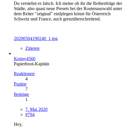
Du verstehst es falsch. Ich meine ob ihr die Reihenfolge der
Städte, also quasi neue Presets bei der Routenauswahl unter
dem Reiter "original" einfplegen könnt für Österreich
Schweiz und France, auch grenzüberschreitend.
20200504190240_1.jpg
Zitieren
Kenny4560
Papierboot-Kapitän
Reaktionen
4
Punkte
7
Beiträge
1
7. Mai 2020
#794
Hey,