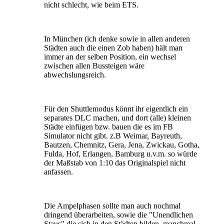
nicht schlecht, wie beim ETS.
In München (ich denke sowie in allen anderen
Städten auch die einen Zob haben) hält man
immer an der selben Position, ein wechsel
zwischen allen Bussteigen wäre
abwechslungsreich.
Für den Shuttlemodus könnt ihr eigentlich ein
separates DLC machen, und dort (alle) kleinen
Städte einfügen bzw. bauen die es im FB
Simulator nicht gibt. z.B Weimar, Bayreuth,
Bautzen, Chemnitz, Gera, Jena, Zwickau, Gotha,
Fulda, Hof, Erlangen, Bamburg u.v.m. so würde
der Maßstab von 1:10 das Originalspiel nicht
anfassen.
Die Ampelphasen sollte man auch nochmal
dringend überarbeiten, sowie die "Unendlichen
Staus" die sich in den Städten bilden, manchmal