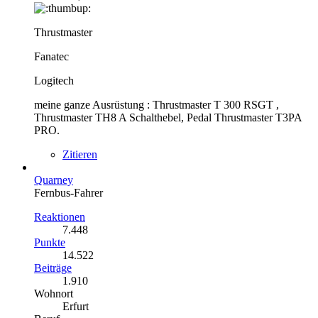
Thrustmaster
Fanatec
Logitech
meine ganze Ausrüstung : Thrustmaster T 300 RSGT ,
Thrustmaster TH8 A Schalthebel, Pedal Thrustmaster T3PA
PRO.
Zitieren
Quarney
Fernbus-Fahrer
Reaktionen
7.448
Punkte
14.522
Beiträge
1.910
Wohnort
Erfurt