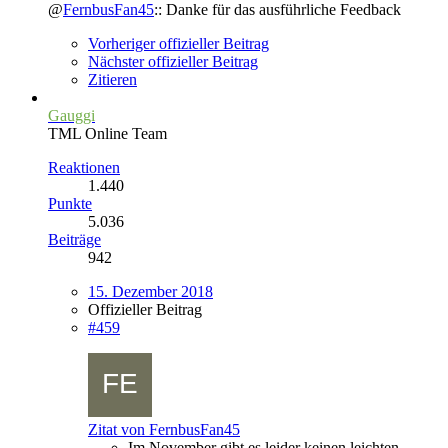
@
FernbusFan45
:: Danke für das ausführliche Feedback
Vorheriger offizieller Beitrag
Nächster offizieller Beitrag
Zitieren
Gauggi
TML Online Team
Reaktionen
1.440
Punkte
5.036
Beiträge
942
15. Dezember 2018
Offizieller Beitrag
#459
Zitat von FernbusFan45
Im November gibt es leider keinen leichten