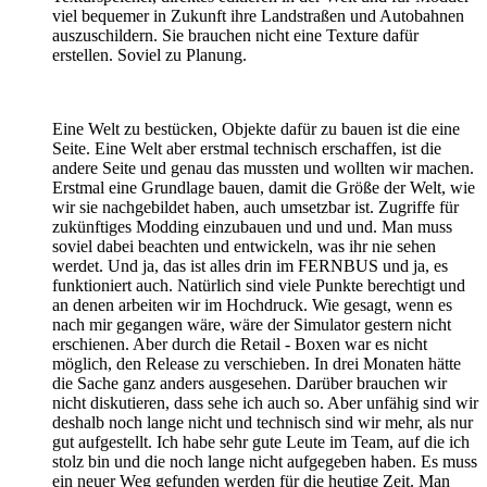
viel bequemer in Zukunft ihre Landstraßen und Autobahnen
auszuschildern. Sie brauchen nicht eine Texture dafür
erstellen. Soviel zu Planung.
Eine Welt zu bestücken, Objekte dafür zu bauen ist die eine
Seite. Eine Welt aber erstmal technisch erschaffen, ist die
andere Seite und genau das mussten und wollten wir machen.
Erstmal eine Grundlage bauen, damit die Größe der Welt, wie
wir sie nachgebildet haben, auch umsetzbar ist. Zugriffe für
zukünftiges Modding einzubauen und und und. Man muss
soviel dabei beachten und entwickeln, was ihr nie sehen
werdet. Und ja, das ist alles drin im FERNBUS und ja, es
funktioniert auch. Natürlich sind viele Punkte berechtigt und
an denen arbeiten wir im Hochdruck. Wie gesagt, wenn es
nach mir gegangen wäre, wäre der Simulator gestern nicht
erschienen. Aber durch die Retail - Boxen war es nicht
möglich, den Release zu verschieben. In drei Monaten hätte
die Sache ganz anders ausgesehen. Darüber brauchen wir
nicht diskutieren, dass sehe ich auch so. Aber unfähig sind wir
deshalb noch lange nicht und technisch sind wir mehr, als nur
gut aufgestellt. Ich habe sehr gute Leute im Team, auf die ich
stolz bin und die noch lange nicht aufgegeben haben. Es muss
ein neuer Weg gefunden werden für die heutige Zeit. Man