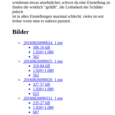
wiederum etwas ansehnlicher, schwer da eine Einstellung zu
finden die wirklich "gefällt", die Lesbarkeit der Schilder
jedoch
ist in allen Einstellungen maximal schlecht, vieles ist erst
lesbar wenn man es nahezu passiert.
Bilder
20160826090024_1.jpg
306,16 kB
1.920×1.080
562
20160826090025_1.jpg
316,84 kB
1.920×1.080
562
20160826090026_1.jpg
327,57 kB
1.920×1.080
623
20160826090331_1.jpg
235,27 kB
1.920×1.080
607