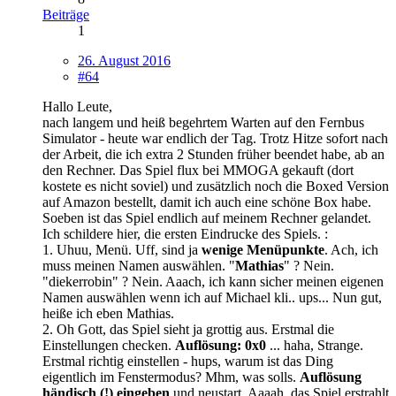
Beiträge
1
26. August 2016
#64
Hallo Leute,
nach langem und heiß begehrtem Warten auf den Fernbus
Simulator - heute war endlich der Tag. Trotz Hitze sofort nach
der Arbeit, die ich extra 2 Stunden früher beendet habe, ab an
den Rechner. Das Spiel flux bei MMOGA gekauft (dort
kostete es nicht soviel) und zusätzlich noch die Boxed Version
auf Amazon bestellt, damit ich auch eine schöne Box habe.
Soeben ist das Spiel endlich auf meinem Rechner gelandet.
Ich schildere hier, die ersten Eindrucke des Spiels. :
1. Uhuu, Menü. Uff, sind ja
wenige Menüpunkte
. Ach, ich
muss meinen Namen auswählen. "
Mathias
" ? Nein.
"diekerrobin" ? Nein. Aaach, ich kann sicher meinen eigenen
Namen auswählen wenn ich auf Michael kli.. ups... Nun gut,
heiße ich eben Mathias.
2. Oh Gott, das Spiel sieht ja grottig aus. Erstmal die
Einstellungen checken.
Auflösung: 0x0
... haha, Strange.
Erstmal richtig einstellen - hups, warum ist das Ding
eigentlich im Fenstermodus? Mhm, was solls.
Auflösung
händisch (!) eingeben
und neustart. Aaaah, das Spiel erstrahlt