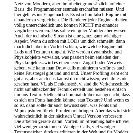
Netz von Moddern, aber ihr arbeitet grundsätzlich auf einer
Basis, die Programmierer erstmals erschaffen müssen. Und
hier geht es ins Eingemachte. Es ist schon falsch Engine mit
einander zu vergleichen. Die Renderer jeder Engine arbeiten
völlig unterschiedlich und können NICHT mit einander
verglichen werden. Das sollte ein guter Modder aber wissen.
Auch der technische Stream ist eine ganz, ganz wichtiger
Aspekt. Wenn du schon mit LODs um dich schmeißt, dann
mach dich aber im Vorfeld schlau, wie welche Engine mit
Lods und Texturen umgeht. Wie werden dynamische und
Physikobjekte verwaltet, was passiert beim entladen der
Physikobjekte...wird es einen leeren Zugriff oder Verweis
geben, wie kann man Draw calls minimieren wofür es auch
keine Faustregel gibt und und und. Unser Profiling sieht echt
gut aus, aber auch das kannst du nicht wissen, weil du es nie
gesehen hast. VL als Denkanstoß, vl sind die Verkehrsschilde
nicht auf altbackender Technik erstellt und bestehen einfach
nur aus Textur. Vielleicht schon mal drüber nachgedacht, dass
es sich um Fonts handeln könnte, statt Texture? Und wenn es
so ist, dann sollte dir auch bewusst sein, was Fonts und
Mipmapstufen für ein Problem mitbringen. Aber das wird sich
wahrscheinlich in der nächsten Unreal Version verbessern.
Die arbeiten gerade daran. Vorteil: im Streaming habe ich viel,
viel weniger zu stemmen. Weniger Calls, viel weniger
Texturspeicher, direktes editieren in der Welt und für Modder