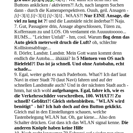
Buttons anklicken / aktivieren?! Ach, nach langem Suchen
dann - durch die Kameraperspektiven. Ouuh, geil. Ansagen -
[i]
<3[/i]
[i]
<3[/i]
[i]
<3[/i] . WAAS?!
Nur EINE Ansage, die
viel zu lang ist ?
! und die Lautstärle nicht änderbar?! Naja.
7. Gut, Passagiere drin, Ansage abgeschlossen, Türen zu,
Kofferraum zu und LOS. Oh verdammt ein Auuuutooooo...
RUMS... "Leichter Unfall" - hm, cool. Warum
flog denn das
Auto gleich meterweit druch die Luft?
oh, schlechte
Kollisionsabfrage...
8. Dörfer, Landstr. Landstr. Mein Gott wann kommt denn
endlich die Autoba.... ähääää? In
5 Mintuen von OS nach
Bielefeld?! Das ist ja schnell. Und ohne Autobahn, echt
schade...
9. Egal, weiter geht es nach Paderborn. What?! Ich darf laut
Navi in einer Stadt 70 (laut Navi) fahren und auf der
schnellen Landstraße auch? Und in der nächsten Stadt auch -
hmm, hat sich wohl
aufgehangen. Egal, fahre ich, wie es
die Verkehrsschilder vorschreiben, 100. WHAT?! Zu
schnell? Geblitzt?! Gleich stehenbleiben. "WLAN wird
benötigt" - hö? Ich hab doch auf den Button geklickt.
Gleich mal in den Einstellungen schauen, welche
Tastenbelegung WLAN hat. Oh, gar kiene... Also den
Schalter drücken. Gut dass ich das WLAN signal kenne.
Die
anderen Knöpfe haben keine Hilfe