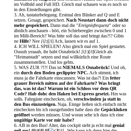
im Vollbild und Full HD. Gleich mal schauen was es noch so
in den Einstellungen gibt.
3. Ah, tastaturbelegung. Erstmal den Blinker auf Q und E
setzen. Gesagt, gespeichert.
Nach Neustart dann doch nicht
mehr gespeichert.
Dann mal die "
Ereignisfrequenz
" oder so
ähnlich anschauen - höö, ein Schieberegler zwischen 0 und 1
im Milli-Bereich? Was bitte soll das und bringt das?!? Gibts
ne
Hilfe
? Nee
[i]
:([/i] Ach, lassen wir es auf 1.
4. ICH WILL SPIELEN! Also gleich mal ein Spiel gestartet.
Ouuuh yeaaah, ihr habt Osnabrück!
[i]
:)[/i]Gleich als
"Heimatstadt" setzen und mal willkürlich eine Route
zusammenstellen. Und los gehts.
5. WAS ZUR ?!?! Das ist
NIEMALS Osnabrück!
Und oh,
ein
durch den Boden geclippter NPC.
Ach stimmt, ich
muss ja die Fahrkarte einscannen. Was ist das?! Ein
fetter
grauer Bereich mitten auf der Fahrkarte? Was bringt
das, was ist das?
Warum ist ein Schloss vor dem QR
Code? Hab dohc den Haken bei Express gesetzt.
Hm was
solls. Fahrgäste einchecken, oh,
verschwinden ja statt in
den Bus einzusteigen.
Naja. Einige ließen sich einfach nicht
einchecken bis ich rausgefunden habe dass die
Gepäckluken
geöffnet
werden müssen. Und woran sehe ich dass ich eine
ungültige Karte vor mir habe?
6. AB in den Bus! Alter, das cockpit sieht ja echt mal
genial
geil aus!
[i]
:)[/i]
[i]
[/i] . Wie kann ich denn hier die