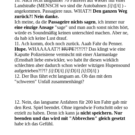
10. Nach recht langsamer 70 Fahrerei auf wieder nur einer
Landstraße (MENSCH wo sind die Autobahnen
[i]
:([/i] ) -
angekommen. Passagiere raus. WHAT?!
Den ganzen Weg
zurück?! Nein danke.
Ich meine, da die
Passageire nichts sagen
, ich immer nur
eine einzige Ansage
"sage" und man auch sonst nichts hört,
würde es Soundmäßig keinen unterschied machen. Aber ne,
da hab ich keine Lust drauf.
11. Ach komm, doch noch zurück. Aaah Fahr du Penner.
Hupe.
WHAAAAAT?!
HUPE
?!?!?!? Das klingt wie eine
Kaputte Polizeisirene vermischt mit einer Alarmanlage
(Ernsthaft liebe entwickler, wo habt ihr diesen wirklich
schlechten aber dadurch schon wieder witzigen Hupensound
aufgetrieben?!?!?
[i]
:D[/i]
[i]
:D[/i]
[i]
:D[/i] )
12. Der Bus fährt echt langsam an. Ob das mit dem
"schweren" Unfall zusammenhängt?
12. Nein, das langsame Anfahren für 200 km Fahtr gab mir
den Rest. Spiel beendet. Ohne irgendwie Fortschritt oder so
erzielt zu haben. Denn ich kann ja
nicht speichern. Nur
beenden und das wird mit "Abbrechen" gleich gesetzt
habe ich das Gefühl.