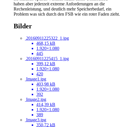
haben aber jederzeit extreme Anforderungen an die
Rechenleistung, und deutlich mehr Speicherbedarf, ein
Problem was sich durch den FSB wie ein roter Faden zieht.
Bilder
20160911225322_1.jpg
468,15 kB
1.920×1.080
445
20160911225415_1.jpg
399,12 kB
1.920×1.080
420
Image1.jpg
403,98 kB
1.920×1.080
392
Image2.jpg
414,39 kB
1.920×1.080
389
Image3.jpg
350,72 kB