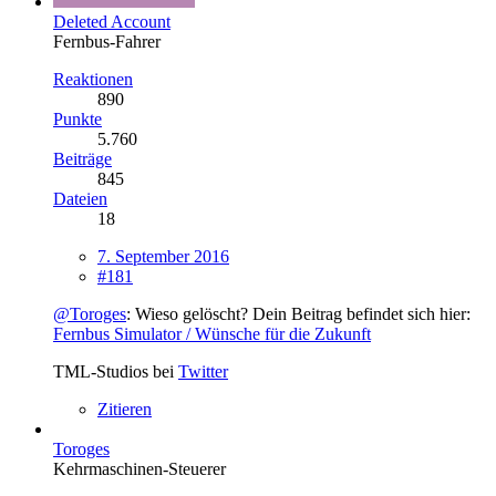
Deleted Account
Fernbus-Fahrer
Reaktionen
890
Punkte
5.760
Beiträge
845
Dateien
18
7. September 2016
#181
@Toroges
: Wieso gelöscht? Dein Beitrag befindet sich hier:
Fernbus Simulator / Wünsche für die Zukunft
TML-Studios bei
Twitter
Zitieren
Toroges
Kehrmaschinen-Steuerer