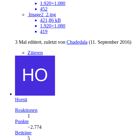
1.920×1.080
452
Image2_2.jpg
421,86 kB
1.920×1.080
419
3 Mal editiert, zuletzt von
Chadedala
(
11. September 2016
)
Zitieren
Horsti
Reaktionen
1
Punkte
−2.774
Beiträge
5