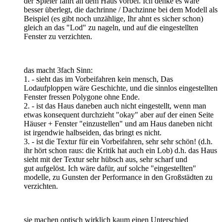
der Spieler fährt an dem Haus vorbei. Ich denke es wäre
besser überlegt, die dachrinne / Dachzinne bei dem Modell als
Beispiel (es gibt noch unzählige, Ihr ahnt es sicher schon)
gleich an das "Lod" zu nageln, und auf die eingestellten
Fenster zu verzichten.
das macht 3fach Sinn:
1. - sieht das im Vorbeifahren kein mensch, Das
Lodaufploppen wäre Geschichte, und die sinnlos eingestellten
Fenster fressen Polygone ohne Ende.
2. - ist das Haus daneben auch nicht eingestellt, wenn man
etwas konsequent durchzieht "okay" aber auf der einen Seite
Häuser + Fenster "einzustellen" und am Haus daneben nicht
ist irgendwie halbseiden, das bringt es nicht.
3. - ist die Textur für ein Vorbeifahren, sehr sehr schön! (d.h.
ihr hört schon raus: die Kritik hat auch ein Lob) d.h. das Haus
sieht mit der Textur sehr hübsch aus, sehr scharf und
gut aufgelöst. Ich wäre dafür, auf solche "eingestellten"
modelle, zu Gunsten der Performance in den Großstädten zu
verzichten.
sie machen optisch wirklich kaum einen Unterschied