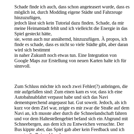
Schade finde ich auch, dass schon angeteasert wurde, dass es
möglich ist, durch Modding eigene Städte und Fahrzeuge
hinzuzufügen,
jedoch lässt sich kein Tutorial dazu finden. Schade, da mir
meine Heimatstadt fehlt und ich vielleicht die Energie in das
Spiel gesteckt hätte,
sie, wenn auch nur annähernd, hinzuzufügen. À propos, ich
finde es schade, dass es nicht so viele Städte gibt, aber daran
wird sich bestimmt
in naher Zukunft noch etwas tun. Eine Integration von
Google Maps zur Erstellung von neuen Karten halte ich für
sinnvoll.
Zum Schluss möchte ich noch zwei Fehler(?) anbringen, die
mir aufgefallen sind: Zum einen kam es vor, dass ich eine
Autobahnabfahrt verpasst habe und sich das Navi
dementsprechend angepasst hat. Gut soweit. Jedoch, als ich
kurz vor dem Ziel war, zeigte es mir zwar die Straße auf dem
Navi an, ich musste aber durch die Schneelandschaft fahren
und vor dem Haltestellengebiet befand sich ein Abgrund mit
Schneebergen, aus dem ich zu Entweichen versuchte. Der
Bus kippte aber, das Spiel gab aber kein Feedback und ich