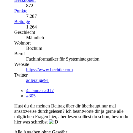
Reaktionen
872
Punkte
7.287
Beiträge
1.264
Geschlecht
Männlich
Wohnort
Bochum
Beruf
Fachinformatiker für Systemintegration
Website
https://www.bechtle.com
Twitter
adlerauge91
4. Januar 2017
#305
Hast du dir meinen Beitrag über dir überhaupt nur mal
ansatzweise durchgelesen? Ich beantworte dir ja gerne alle
möglichen Fragen hier, aber lesen solltest du schon, bevor du
hier was schreibst
Alle Angaben ohne Gewähr.