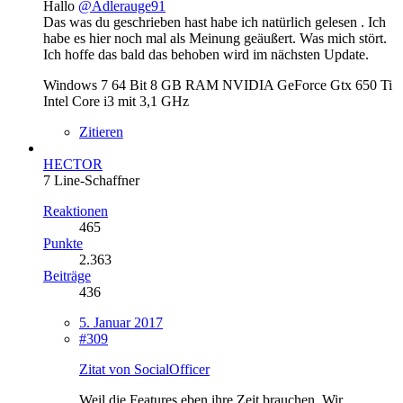
Hallo
@Adlerauge91
Das was du geschrieben hast habe ich natürlich gelesen . Ich
habe es hier noch mal als Meinung geäußert. Was mich stört.
Ich hoffe das bald das behoben wird im nächsten Update.
Windows 7 64 Bit 8 GB RAM NVIDIA GeForce Gtx 650 Ti
Intel Core i3 mit 3,1 GHz
Zitieren
HECTOR
7 Line-Schaffner
Reaktionen
465
Punkte
2.363
Beiträge
436
5. Januar 2017
#309
Zitat von SocialOfficer
Weil die Features eben ihre Zeit brauchen. Wir