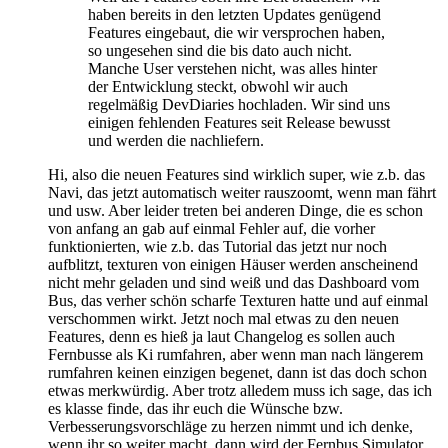
haben bereits in den letzten Updates genügend
Features eingebaut, die wir versprochen haben,
so ungesehen sind die bis dato auch nicht.
Manche User verstehen nicht, was alles hinter
der Entwicklung steckt, obwohl wir auch
regelmäßig DevDiaries hochladen. Wir sind uns
einigen fehlenden Features seit Release bewusst
und werden die nachliefern.
Hi, also die neuen Features sind wirklich super, wie z.b. das
Navi, das jetzt automatisch weiter rauszoomt, wenn man fährt
und usw. Aber leider treten bei anderen Dinge, die es schon
von anfang an gab auf einmal Fehler auf, die vorher
funktionierten, wie z.b. das Tutorial das jetzt nur noch
aufblitzt, texturen von einigen Häuser werden anscheinend
nicht mehr geladen und sind weiß und das Dashboard vom
Bus, das verher schön scharfe Texturen hatte und auf einmal
verschommen wirkt. Jetzt noch mal etwas zu den neuen
Features, denn es hieß ja laut Changelog es sollen auch
Fernbusse als Ki rumfahren, aber wenn man nach längerem
rumfahren keinen einzigen begenet, dann ist das doch schon
etwas merkwürdig. Aber trotz alledem muss ich sage, das ich
es klasse finde, das ihr euch die Wünsche bzw.
Verbesserungsvorschläge zu herzen nimmt und ich denke,
wenn ihr so weiter macht, dann wird der Fernbus Simulator