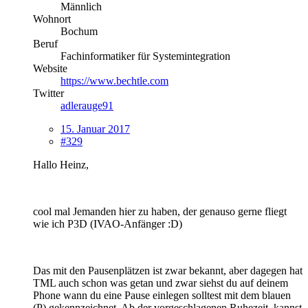
Männlich
Wohnort
Bochum
Beruf
Fachinformatiker für Systemintegration
Website
https://www.bechtle.com
Twitter
adlerauge91
15. Januar 2017
#329
Hallo Heinz,
cool mal Jemanden hier zu haben, der genauso gerne fliegt
wie ich P3D (IVAO-Anfänger :D)
Das mit den Pausenplätzen ist zwar bekannt, aber dagegen hat
TML auch schon was getan und zwar siehst du auf deinem
Phone wann du eine Pause einlegen solltest mit dem blauen
(P) gekennzeichnet. Ab der vorgeschlagenen Ruhezeit, kannst