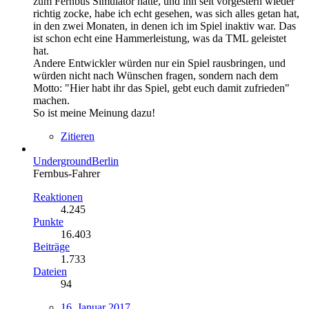
zum Fernbus Simulator hatte, und ihn seit vorgestern wieder
richtig zocke, habe ich echt gesehen, was sich alles getan hat,
in den zwei Monaten, in denen ich im Spiel inaktiv war. Das
ist schon echt eine Hammerleistung, was da TML geleistet
hat.
Andere Entwickler würden nur ein Spiel rausbringen, und
würden nicht nach Wünschen fragen, sondern nach dem
Motto: "Hier habt ihr das Spiel, gebt euch damit zufrieden"
machen.
So ist meine Meinung dazu!
Zitieren
UndergroundBerlin
Fernbus-Fahrer
Reaktionen
4.245
Punkte
16.403
Beiträge
1.733
Dateien
94
16. Januar 2017