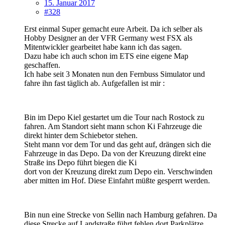
15. Januar 2017
#328
Erst einmal Super gemacht eure Arbeit. Da ich selber als
Hobby Designer an der VFR Germany west FSX als
Mitentwickler gearbeitet habe kann ich das sagen.
Dazu habe ich auch schon im ETS eine eigene Map
geschaffen.
Ich habe seit 3 Monaten nun den Fernbuss Simulator und
fahre ihn fast täglich ab. Aufgefallen ist mir :
Bin im Depo Kiel gestartet um die Tour nach Rostock zu
fahren. Am Standort sieht mann schon Ki Fahrzeuge die
direkt hinter dem Schiebetor stehen.
Steht mann vor dem Tor und das geht auf, drängen sich die
Fahrzeuge in das Depo. Da von der Kreuzung direkt eine
Straße ins Depo führt biegen die Ki
dort von der Kreuzung direkt zum Depo ein. Verschwinden
aber mitten im Hof. Diese Einfahrt müßte gesperrt werden.
Bin nun eine Strecke von Sellin nach Hamburg gefahren. Da
diese Strecke auf Landstraße führt fehlen dort Parkplätze.