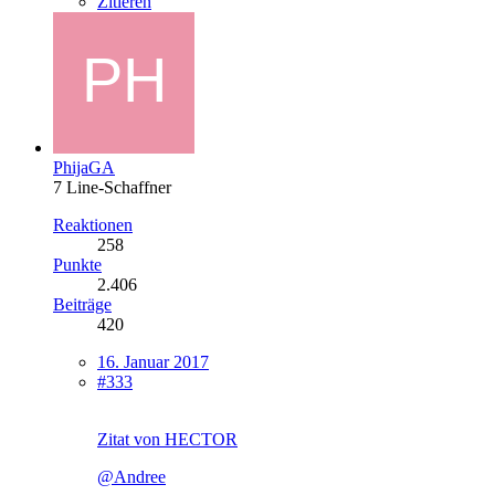
Zitieren
PhijaGA
7 Line-Schaffner
Reaktionen
258
Punkte
2.406
Beiträge
420
16. Januar 2017
#333
Zitat von HECTOR
@Andree