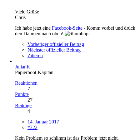
Viele Grüße
Chris
Ich habe jetzt eine
Facebook-Seite
- Komm vorbei und drück
den Daumen nach oben!
Vorheriger offizieller Beitrag
Nächster offizieller Beitrag
Zitieren
JulianK
Papierboot-Kapitän
Reaktionen
7
Punkte
27
Beiträge
4
14. Januar 2017
#322
Kein Problem so schlimm ist das Problem jetzt nicht.