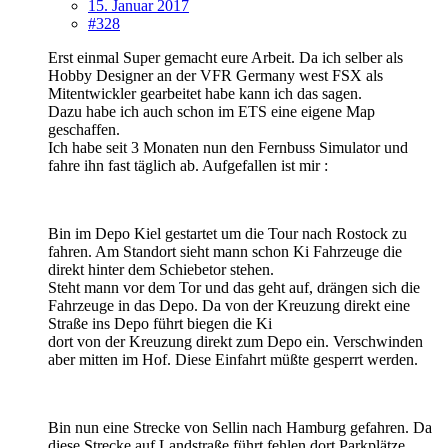
15. Januar 2017
#328
Erst einmal Super gemacht eure Arbeit. Da ich selber als
Hobby Designer an der VFR Germany west FSX als
Mitentwickler gearbeitet habe kann ich das sagen.
Dazu habe ich auch schon im ETS eine eigene Map
geschaffen.
Ich habe seit 3 Monaten nun den Fernbuss Simulator und
fahre ihn fast täglich ab. Aufgefallen ist mir :
Bin im Depo Kiel gestartet um die Tour nach Rostock zu
fahren. Am Standort sieht mann schon Ki Fahrzeuge die
direkt hinter dem Schiebetor stehen.
Steht mann vor dem Tor und das geht auf, drängen sich die
Fahrzeuge in das Depo. Da von der Kreuzung direkt eine
Straße ins Depo führt biegen die Ki
dort von der Kreuzung direkt zum Depo ein. Verschwinden
aber mitten im Hof. Diese Einfahrt müßte gesperrt werden.
Bin nun eine Strecke von Sellin nach Hamburg gefahren. Da
diese Strecke auf Landstraße führt fehlen dort Parkplätze.