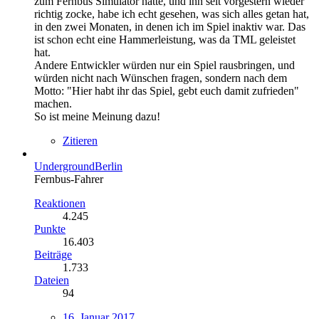
zum Fernbus Simulator hatte, und ihn seit vorgestern wieder
richtig zocke, habe ich echt gesehen, was sich alles getan hat,
in den zwei Monaten, in denen ich im Spiel inaktiv war. Das
ist schon echt eine Hammerleistung, was da TML geleistet
hat.
Andere Entwickler würden nur ein Spiel rausbringen, und
würden nicht nach Wünschen fragen, sondern nach dem
Motto: "Hier habt ihr das Spiel, gebt euch damit zufrieden"
machen.
So ist meine Meinung dazu!
Zitieren
UndergroundBerlin
Fernbus-Fahrer
Reaktionen
4.245
Punkte
16.403
Beiträge
1.733
Dateien
94
16. Januar 2017