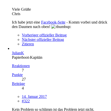
Viele Grüße
Chris
Ich habe jetzt eine
Facebook-Seite
- Komm vorbei und drück
den Daumen nach oben!
Vorheriger offizieller Beitrag
Nächster offizieller Beitrag
Zitieren
JulianK
Papierboot-Kapitän
Reaktionen
7
Punkte
27
Beiträge
4
14. Januar 2017
#322
Kein Problem so schlimm ist das Problem jetzt nicht.