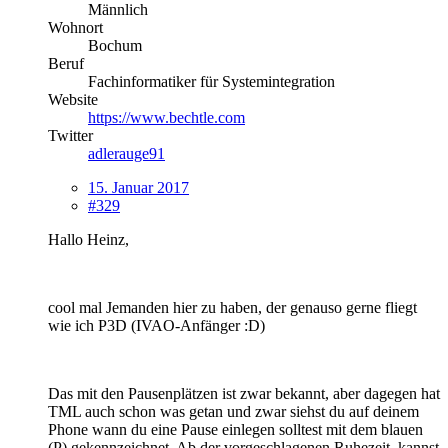
Männlich
Wohnort
Bochum
Beruf
Fachinformatiker für Systemintegration
Website
https://www.bechtle.com
Twitter
adlerauge91
15. Januar 2017
#329
Hallo Heinz,
cool mal Jemanden hier zu haben, der genauso gerne fliegt
wie ich P3D (IVAO-Anfänger :D)
Das mit den Pausenplätzen ist zwar bekannt, aber dagegen hat
TML auch schon was getan und zwar siehst du auf deinem
Phone wann du eine Pause einlegen solltest mit dem blauen
(P) gekennzeichnet. Ab der vorgeschlagenen Ruhezeit, kannst