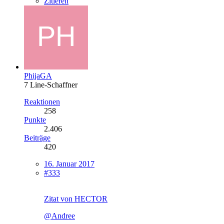
Zitieren
PhijaGA
7 Line-Schaffner
Reaktionen
258
Punkte
2.406
Beiträge
420
16. Januar 2017
#333
Zitat von HECTOR
@Andree