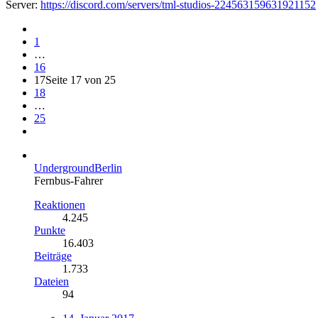
Server:
https://discord.com/servers/tml-studios-224563159631921152
1
…
16
17
Seite 17 von 25
18
…
25
UndergroundBerlin
Fernbus-Fahrer
Reaktionen
4.245
Punkte
16.403
Beiträge
1.733
Dateien
94