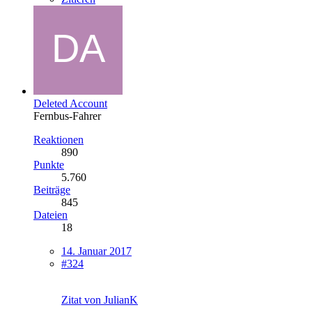
Deleted Account
Fernbus-Fahrer
Reaktionen
890
Punkte
5.760
Beiträge
845
Dateien
18
14. Januar 2017
#324
Zitat von JulianK