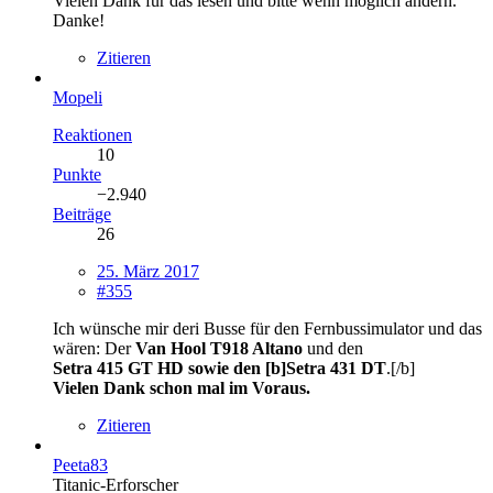
Vielen Dank für das lesen und bitte wenn möglich ändern.
Danke!
Zitieren
Mopeli
Reaktionen
10
Punkte
−2.940
Beiträge
26
25. März 2017
#355
Ich wünsche mir deri Busse für den Fernbussimulator und das
wären: Der
Van Hool T918 Altano
und den
Setra 415 GT HD sowie den [b]Setra 431 DT
.[/b]
Vielen Dank schon mal im Voraus.
Zitieren
Peeta83
Titanic-Erforscher