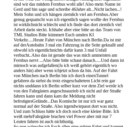
sind wir das mitdem Fernbus wohl alle! Also mein Name ist
Gerd und bin sage und schreibe 46Jahre alt...Nicht lachen...!
Mein Sohn und ich hängen ziemlich viel am Fernbus.Aber
genug gequatscht was ich eigentlich sagen wollte der Fernbus
ist wirklichnicht schlecht und ich finde das dort ziemlich viel
Arbeit darin steckt. Ichhabe aber eine bitte an das Team von
TML Studios Bitte kümmert Euch umden KI
Verkehr.....Heute Fahrt von München nach Berlin.Da ist mir
auf derAutobahn 3 mal ein Fahrzeug in die Seite geknallt und
obwohl ich eigentlichnichts dafür kann 3 mal Unfall
verbucht..Also das ist gerade das was mich ammeisten am
Fernbus nervt ...Also bitte bitte schaut danach.....Und dann ist
mirnoch was aufgefallen(Ja ich weiß gehört eigentlich wo
anders hin) aber wenn ichjetzt schon da bin. Auf der Fahrt
von München nach Berlin bin ich durch einenTunnel
gefahren da siehst du trotz eingeschaltetem Licht rein gar
nichts unddann ich Berlin selber kurz vor dem Ziel werde ich
von den Fahrgästen angeschnauztob ich nicht auf der Straße
fahren kann und dann kam die Meldung nicht
befestigtesGelände...Das Komische ist nur ich war ganz
normal auf der Straße. Also irgendwiepasst dort was nicht.
Und zum Schluss hätte ich doch noch eine kleine Bitte. Ich
weiß mehrFahrgäste brachen viel Power aber mit nur 7
Leuten fahren ist auch nichtlustig.
So nun wünsche ich Euch allen eine ruhige Fahrt und kommt