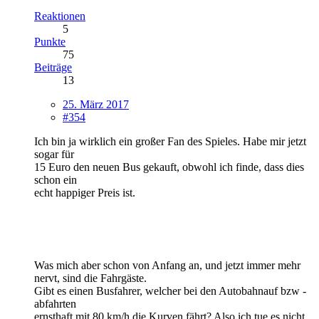
Reaktionen
5
Punkte
75
Beiträge
13
25. März 2017
#354
Ich bin ja wirklich ein großer Fan des Spieles. Habe mir jetzt
sogar für
15 Euro den neuen Bus gekauft, obwohl ich finde, dass dies
schon ein
echt happiger Preis ist.
Was mich aber schon von Anfang an, und jetzt immer mehr
nervt, sind die Fahrgäste.
Gibt es einen Busfahrer, welcher bei den Autobahnauf bzw -
abfahrten
ernsthaft mit 80 km/h die Kurven fährt? Also ich tue es nicht.