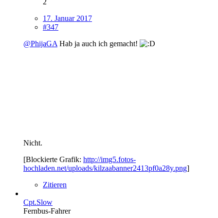
2
17. Januar 2017
#347
@PhijaGA
Hab ja auch ich gemacht!
Nicht.
[Blockierte Grafik:
http://img5.fotos-
hochladen.net/uploads/kilzaabanner2413pf0a28y.png
]
Zitieren
Cpt.Slow
Fernbus-Fahrer