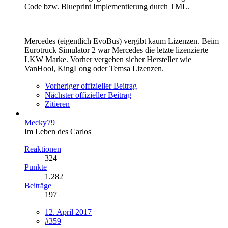
Code bzw. Blueprint Implementierung durch TML.
Mercedes (eigentlich EvoBus) vergibt kaum Lizenzen. Beim
Eurotruck Simulator 2 war Mercedes die letzte lizenzierte
LKW Marke. Vorher vergeben sicher Hersteller wie
VanHool, KingLong oder Temsa Lizenzen.
Vorheriger offizieller Beitrag
Nächster offizieller Beitrag
Zitieren
Mecky79
Im Leben des Carlos
Reaktionen
324
Punkte
1.282
Beiträge
197
12. April 2017
#359