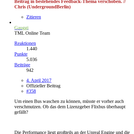
Beitrag in bestehendes Feedback-Thema verschoben. //
Chris (UndergroundBerlin)
Zitieren
Gauggi
TML Online Team
Reaktionen
1.440
Punkte
5.036
Beiträge
942
4. April 2017
Offizieller Beitrag
#358
Um einen Bus waschen zu können, müsste er vorher auch
verschmutzen. Ob das dem Lizenzgeber Flixbus überhaupt
gefällt?
Die Performance liegt großteils an der Unreal Engine und die