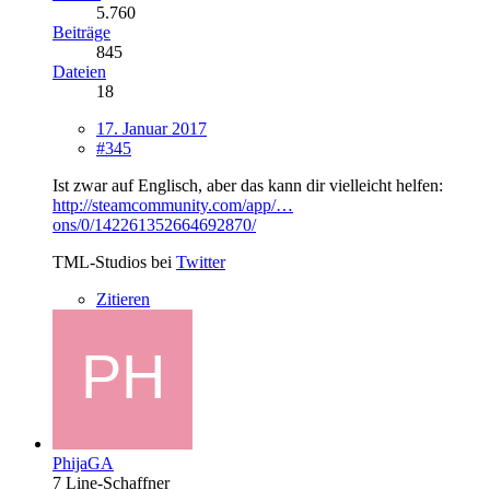
5.760
Beiträge
845
Dateien
18
17. Januar 2017
#345
Ist zwar auf Englisch, aber das kann dir vielleicht helfen:
http://steamcommunity.com/app/…
ons/0/142261352664692870/
TML-Studios bei
Twitter
Zitieren
PhijaGA
7 Line-Schaffner