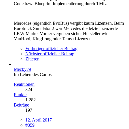
Code bzw. Blueprint Implementierung durch TML.
Mercedes (eigentlich EvoBus) vergibt kaum Lizenzen. Beim
Eurotruck Simulator 2 war Mercedes die letzte lizenzierte
LKW Marke. Vorher vergeben sicher Hersteller wie
VanHool, KingLong oder Temsa Lizenzen.
Vorheriger offizieller Beitrag
Nächster offizieller Beitrag
Zitieren
Mecky79
Im Leben des Carlos
Reaktionen
324
Punkte
1.282
Beiträge
197
12. April 2017
#359