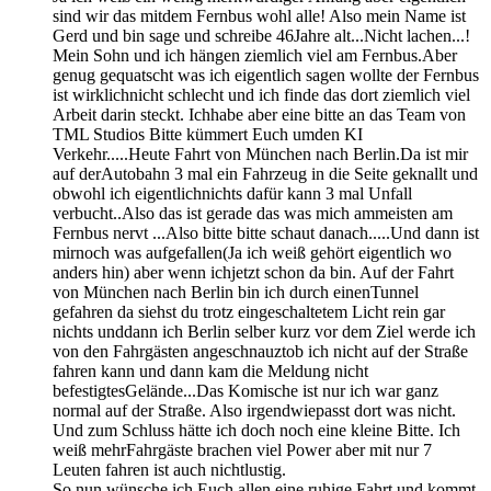
sind wir das mitdem Fernbus wohl alle! Also mein Name ist
Gerd und bin sage und schreibe 46Jahre alt...Nicht lachen...!
Mein Sohn und ich hängen ziemlich viel am Fernbus.Aber
genug gequatscht was ich eigentlich sagen wollte der Fernbus
ist wirklichnicht schlecht und ich finde das dort ziemlich viel
Arbeit darin steckt. Ichhabe aber eine bitte an das Team von
TML Studios Bitte kümmert Euch umden KI
Verkehr.....Heute Fahrt von München nach Berlin.Da ist mir
auf derAutobahn 3 mal ein Fahrzeug in die Seite geknallt und
obwohl ich eigentlichnichts dafür kann 3 mal Unfall
verbucht..Also das ist gerade das was mich ammeisten am
Fernbus nervt ...Also bitte bitte schaut danach.....Und dann ist
mirnoch was aufgefallen(Ja ich weiß gehört eigentlich wo
anders hin) aber wenn ichjetzt schon da bin. Auf der Fahrt
von München nach Berlin bin ich durch einenTunnel
gefahren da siehst du trotz eingeschaltetem Licht rein gar
nichts unddann ich Berlin selber kurz vor dem Ziel werde ich
von den Fahrgästen angeschnauztob ich nicht auf der Straße
fahren kann und dann kam die Meldung nicht
befestigtesGelände...Das Komische ist nur ich war ganz
normal auf der Straße. Also irgendwiepasst dort was nicht.
Und zum Schluss hätte ich doch noch eine kleine Bitte. Ich
weiß mehrFahrgäste brachen viel Power aber mit nur 7
Leuten fahren ist auch nichtlustig.
So nun wünsche ich Euch allen eine ruhige Fahrt und kommt