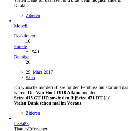
Vielen Dank für das lesen und bitte wenn möglich ändern.
Danke!
Zitieren
Mopeli
Reaktionen
10
Punkte
−2.940
Beiträge
26
25. März 2017
#355
Ich wünsche mir deri Busse für den Fernbussimulator und das
wären: Der
Van Hool T918 Altano
und den
Setra 415 GT HD sowie den [b]Setra 431 DT
.[/b]
Vielen Dank schon mal im Voraus.
Zitieren
Peeta83
Titanic-Erforscher