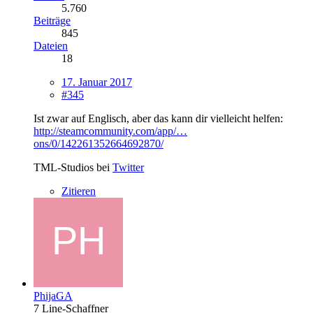
5.760
Beiträge
845
Dateien
18
17. Januar 2017
#345
Ist zwar auf Englisch, aber das kann dir vielleicht helfen:
http://steamcommunity.com/app/…
ons/0/142261352664692870/
TML-Studios bei
Twitter
Zitieren
PhijaGA
7 Line-Schaffner