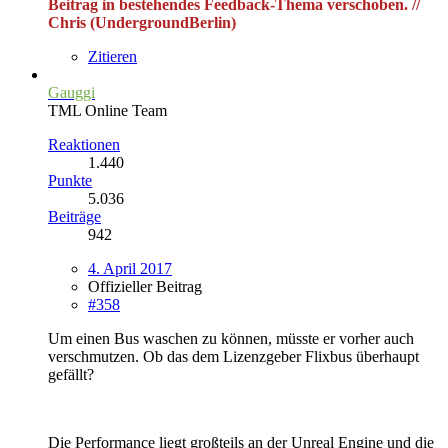
Beitrag in bestehendes Feedback-Thema verschoben. //
Chris (UndergroundBerlin)
Zitieren
Gauggi
TML Online Team
Reaktionen
1.440
Punkte
5.036
Beiträge
942
4. April 2017
Offizieller Beitrag
#358
Um einen Bus waschen zu können, müsste er vorher auch
verschmutzen. Ob das dem Lizenzgeber Flixbus überhaupt
gefällt?
Die Performance liegt großteils an der Unreal Engine und die