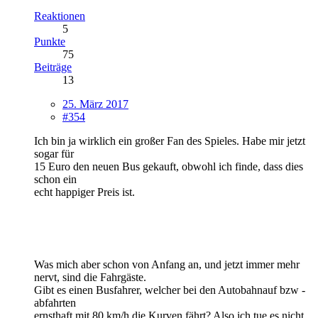
Reaktionen
5
Punkte
75
Beiträge
13
25. März 2017
#354
Ich bin ja wirklich ein großer Fan des Spieles. Habe mir jetzt
sogar für
15 Euro den neuen Bus gekauft, obwohl ich finde, dass dies
schon ein
echt happiger Preis ist.
Was mich aber schon von Anfang an, und jetzt immer mehr
nervt, sind die Fahrgäste.
Gibt es einen Busfahrer, welcher bei den Autobahnauf bzw -
abfahrten
ernsthaft mit 80 km/h die Kurven fährt? Also ich tue es nicht.