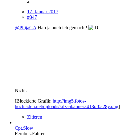
2
17. Januar 2017
#347
@PhijaGA
Hab ja auch ich gemacht!
Nicht.
[Blockierte Grafik:
http://img5.fotos-
hochladen.net/uploads/kilzaabanner2413pf0a28y.png
]
Zitieren
Cpt.Slow
Fernbus-Fahrer