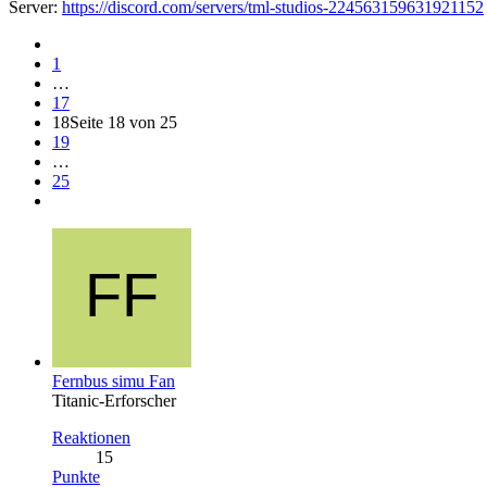
Server:
https://discord.com/servers/tml-studios-224563159631921152
1
…
17
18
Seite 18 von 25
19
…
25
Fernbus simu Fan
Titanic-Erforscher
Reaktionen
15
Punkte