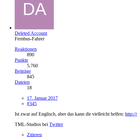
Deleted Account
Fernbus-Fahrer
Reaktionen
890
Punkte
5.760
Beiträge
845
Dateien
18
17. Januar 2017
#345
Ist zwar auf Englisch, aber das kann dir vielleicht helfen:
http:
TML-Studios bei
Twitter
Zitieren