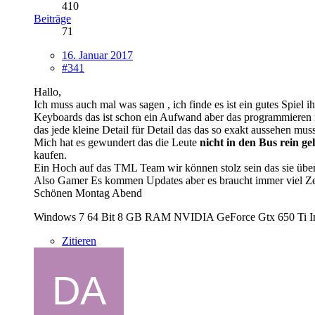
410
Beiträge
71
16. Januar 2017
#341
Hallo,
Ich muss auch mal was sagen , ich finde es ist ein gutes Spiel i
Keyboards das ist schon ein Aufwand aber das programmieren i
das jede kleine Detail für Detail das das so exakt aussehen m
Mich hat es gewundert das die Leute
nicht in den Bus rein g
kaufen.
Ein Hoch auf das TML Team wir können stolz sein das sie über
Also Gamer Es kommen Updates aber es braucht immer viel Zeit
Schönen Montag Abend
Windows 7 64 Bit 8 GB RAM NVIDIA GeForce Gtx 650 Ti Int
Zitieren