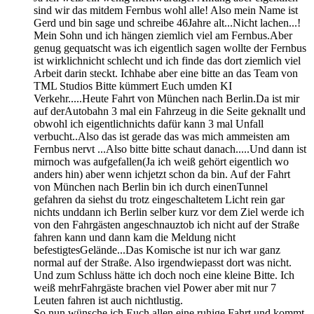
sind wir das mitdem Fernbus wohl alle! Also mein Name ist
Gerd und bin sage und schreibe 46Jahre alt...Nicht lachen...!
Mein Sohn und ich hängen ziemlich viel am Fernbus.Aber
genug gequatscht was ich eigentlich sagen wollte der Fernbus
ist wirklichnicht schlecht und ich finde das dort ziemlich viel
Arbeit darin steckt. Ichhabe aber eine bitte an das Team von
TML Studios Bitte kümmert Euch umden KI
Verkehr.....Heute Fahrt von München nach Berlin.Da ist mir
auf derAutobahn 3 mal ein Fahrzeug in die Seite geknallt und
obwohl ich eigentlichnichts dafür kann 3 mal Unfall
verbucht..Also das ist gerade das was mich ammeisten am
Fernbus nervt ...Also bitte bitte schaut danach.....Und dann ist
mirnoch was aufgefallen(Ja ich weiß gehört eigentlich wo
anders hin) aber wenn ichjetzt schon da bin. Auf der Fahrt
von München nach Berlin bin ich durch einenTunnel
gefahren da siehst du trotz eingeschaltetem Licht rein gar
nichts unddann ich Berlin selber kurz vor dem Ziel werde ich
von den Fahrgästen angeschnauztob ich nicht auf der Straße
fahren kann und dann kam die Meldung nicht
befestigtesGelände...Das Komische ist nur ich war ganz
normal auf der Straße. Also irgendwiepasst dort was nicht.
Und zum Schluss hätte ich doch noch eine kleine Bitte. Ich
weiß mehrFahrgäste brachen viel Power aber mit nur 7
Leuten fahren ist auch nichtlustig.
So nun wünsche ich Euch allen eine ruhige Fahrt und kommt