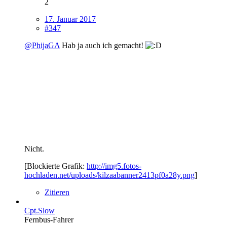
2
17. Januar 2017
#347
@PhijaGA
Hab ja auch ich gemacht!
Nicht.
[Blockierte Grafik:
http://img5.fotos-
hochladen.net/uploads/kilzaabanner2413pf0a28y.png
]
Zitieren
Cpt.Slow
Fernbus-Fahrer