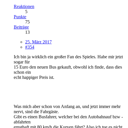
Reaktionen
5
Punkte
75
Beiträge
13
25. März 2017
#354
Ich bin ja wirklich ein großer Fan des Spieles. Habe mir jetzt
sogar für
15 Euro den neuen Bus gekauft, obwohl ich finde, dass dies
schon ein
echt happiger Preis ist.
Was mich aber schon von Anfang an, und jetzt immer mehr
nervt, sind die Fahrgäste.
Gibt es einen Busfahrer, welcher bei den Autobahnauf bzw -
abfahrten
ernsthaft mit 80 km/h die Kurven fährt? Also ich tue es nicht.