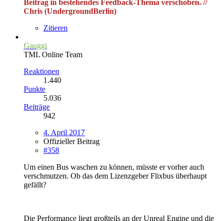
Beitrag in bestehendes Feedback-Thema verschoben. //
Chris (UndergroundBerlin)
Zitieren
Gauggi
TML Online Team
Reaktionen
1.440
Punkte
5.036
Beiträge
942
4. April 2017
Offizieller Beitrag
#358
Um einen Bus waschen zu können, müsste er vorher auch
verschmutzen. Ob das dem Lizenzgeber Flixbus überhaupt
gefällt?
Die Performance liegt großteils an der Unreal Engine und die