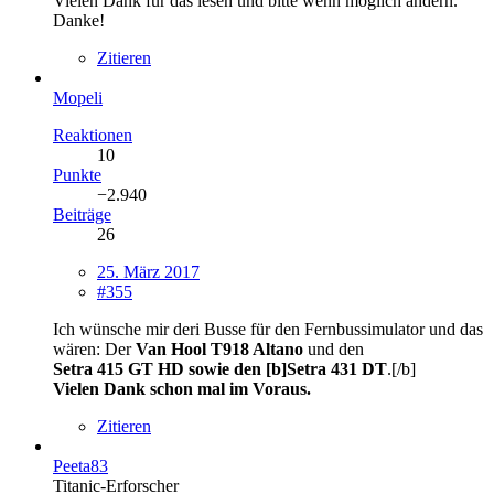
Vielen Dank für das lesen und bitte wenn möglich ändern.
Danke!
Zitieren
Mopeli
Reaktionen
10
Punkte
−2.940
Beiträge
26
25. März 2017
#355
Ich wünsche mir deri Busse für den Fernbussimulator und das
wären: Der
Van Hool T918 Altano
und den
Setra 415 GT HD sowie den [b]Setra 431 DT
.[/b]
Vielen Dank schon mal im Voraus.
Zitieren
Peeta83
Titanic-Erforscher