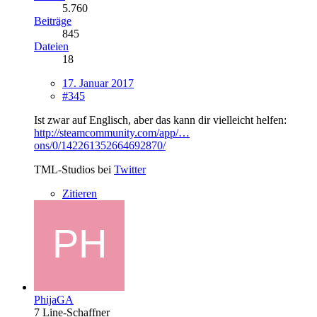
5.760
Beiträge
845
Dateien
18
17. Januar 2017
#345
Ist zwar auf Englisch, aber das kann dir vielleicht helfen:
http://steamcommunity.com/app/…
ons/0/142261352664692870/
TML-Studios bei
Twitter
Zitieren
PhijaGA
7 Line-Schaffner