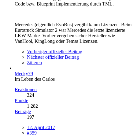
Code bzw. Blueprint Implementierung durch TML.
Mercedes (eigentlich EvoBus) vergibt kaum Lizenzen. Beim
Eurotruck Simulator 2 war Mercedes die letzte lizenzierte
LKW Marke. Vorher vergeben sicher Hersteller wie
VanHool, KingLong oder Temsa Lizenzen.
Vorheriger offizieller Beitrag
Nächster offizieller Beitrag
Zitieren
Mecky79
Im Leben des Carlos
Reaktionen
324
Punkte
1.282
Beiträge
197
12. April 2017
#359