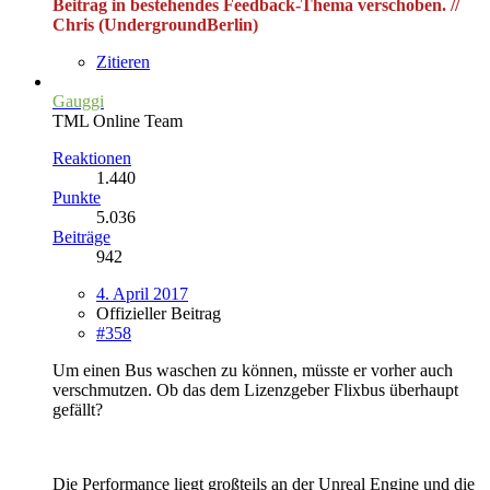
Beitrag in bestehendes Feedback-Thema verschoben. //
Chris (UndergroundBerlin)
Zitieren
Gauggi
TML Online Team
Reaktionen
1.440
Punkte
5.036
Beiträge
942
4. April 2017
Offizieller Beitrag
#358
Um einen Bus waschen zu können, müsste er vorher auch
verschmutzen. Ob das dem Lizenzgeber Flixbus überhaupt
gefällt?
Die Performance liegt großteils an der Unreal Engine und die