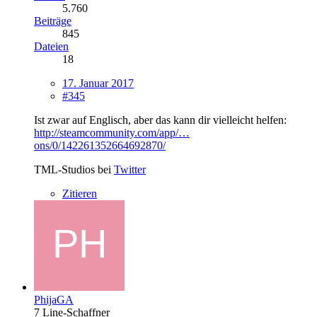
5.760
Beiträge
845
Dateien
18
17. Januar 2017
#345
Ist zwar auf Englisch, aber das kann dir vielleicht helfen:
http://steamcommunity.com/app/…
ons/0/142261352664692870/
TML-Studios bei
Twitter
Zitieren
PhijaGA
7 Line-Schaffner