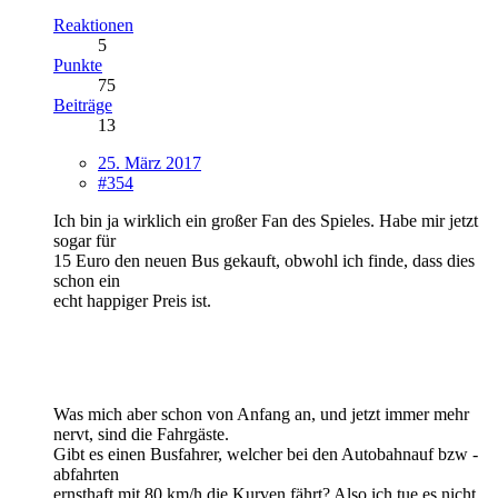
Reaktionen
5
Punkte
75
Beiträge
13
25. März 2017
#354
Ich bin ja wirklich ein großer Fan des Spieles. Habe mir jetzt
sogar für
15 Euro den neuen Bus gekauft, obwohl ich finde, dass dies
schon ein
echt happiger Preis ist.
Was mich aber schon von Anfang an, und jetzt immer mehr
nervt, sind die Fahrgäste.
Gibt es einen Busfahrer, welcher bei den Autobahnauf bzw -
abfahrten
ernsthaft mit 80 km/h die Kurven fährt? Also ich tue es nicht.