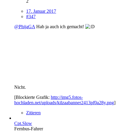
2
17. Januar 2017
#347
@PhijaGA
Hab ja auch ich gemacht!
Nicht.
[Blockierte Grafik:
http://img5.fotos-
hochladen.net/uploads/kilzaabanner2413pf0a28y.png
]
Zitieren
Cpt.Slow
Fernbus-Fahrer