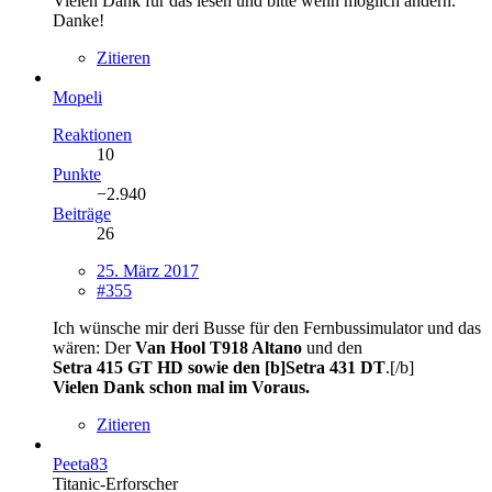
Vielen Dank für das lesen und bitte wenn möglich ändern.
Danke!
Zitieren
Mopeli
Reaktionen
10
Punkte
−2.940
Beiträge
26
25. März 2017
#355
Ich wünsche mir deri Busse für den Fernbussimulator und das
wären: Der
Van Hool T918 Altano
und den
Setra 415 GT HD sowie den [b]Setra 431 DT
.[/b]
Vielen Dank schon mal im Voraus.
Zitieren
Peeta83
Titanic-Erforscher