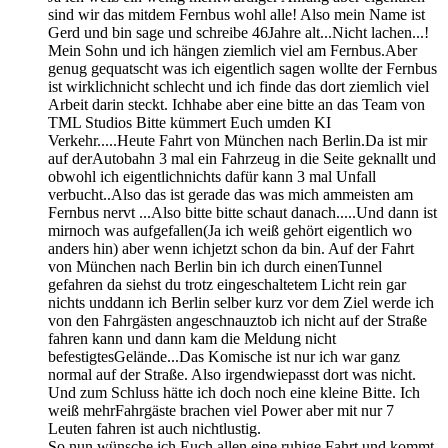
sind wir das mitdem Fernbus wohl alle! Also mein Name ist
Gerd und bin sage und schreibe 46Jahre alt...Nicht lachen...!
Mein Sohn und ich hängen ziemlich viel am Fernbus.Aber
genug gequatscht was ich eigentlich sagen wollte der Fernbus
ist wirklichnicht schlecht und ich finde das dort ziemlich viel
Arbeit darin steckt. Ichhabe aber eine bitte an das Team von
TML Studios Bitte kümmert Euch umden KI
Verkehr.....Heute Fahrt von München nach Berlin.Da ist mir
auf derAutobahn 3 mal ein Fahrzeug in die Seite geknallt und
obwohl ich eigentlichnichts dafür kann 3 mal Unfall
verbucht..Also das ist gerade das was mich ammeisten am
Fernbus nervt ...Also bitte bitte schaut danach.....Und dann ist
mirnoch was aufgefallen(Ja ich weiß gehört eigentlich wo
anders hin) aber wenn ichjetzt schon da bin. Auf der Fahrt
von München nach Berlin bin ich durch einenTunnel
gefahren da siehst du trotz eingeschaltetem Licht rein gar
nichts unddann ich Berlin selber kurz vor dem Ziel werde ich
von den Fahrgästen angeschnauztob ich nicht auf der Straße
fahren kann und dann kam die Meldung nicht
befestigtesGelände...Das Komische ist nur ich war ganz
normal auf der Straße. Also irgendwiepasst dort was nicht.
Und zum Schluss hätte ich doch noch eine kleine Bitte. Ich
weiß mehrFahrgäste brachen viel Power aber mit nur 7
Leuten fahren ist auch nichtlustig.
So nun wünsche ich Euch allen eine ruhige Fahrt und kommt