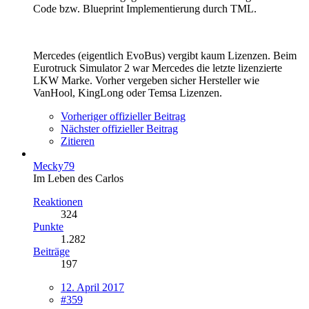
Code bzw. Blueprint Implementierung durch TML.
Mercedes (eigentlich EvoBus) vergibt kaum Lizenzen. Beim
Eurotruck Simulator 2 war Mercedes die letzte lizenzierte
LKW Marke. Vorher vergeben sicher Hersteller wie
VanHool, KingLong oder Temsa Lizenzen.
Vorheriger offizieller Beitrag
Nächster offizieller Beitrag
Zitieren
Mecky79
Im Leben des Carlos
Reaktionen
324
Punkte
1.282
Beiträge
197
12. April 2017
#359