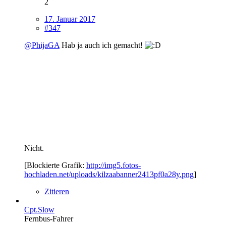
2
17. Januar 2017
#347
@PhijaGA
Hab ja auch ich gemacht!
Nicht.
[Blockierte Grafik:
http://img5.fotos-
hochladen.net/uploads/kilzaabanner2413pf0a28y.png
]
Zitieren
Cpt.Slow
Fernbus-Fahrer