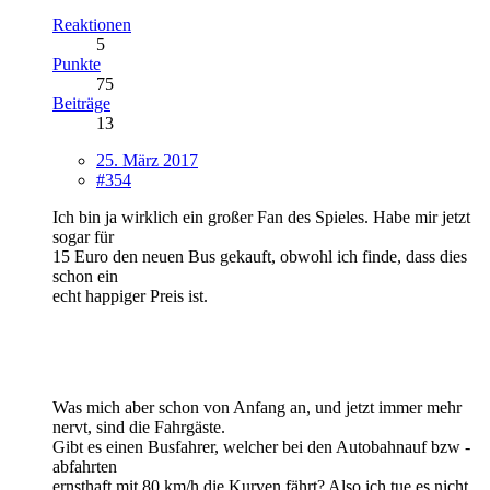
Reaktionen
5
Punkte
75
Beiträge
13
25. März 2017
#354
Ich bin ja wirklich ein großer Fan des Spieles. Habe mir jetzt
sogar für
15 Euro den neuen Bus gekauft, obwohl ich finde, dass dies
schon ein
echt happiger Preis ist.
Was mich aber schon von Anfang an, und jetzt immer mehr
nervt, sind die Fahrgäste.
Gibt es einen Busfahrer, welcher bei den Autobahnauf bzw -
abfahrten
ernsthaft mit 80 km/h die Kurven fährt? Also ich tue es nicht.