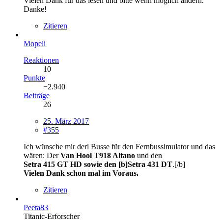
Vielen Dank für das lesen und bitte wenn möglich ändern.
Danke!
Zitieren
Mopeli
Reaktionen
10
Punkte
−2.940
Beiträge
26
25. März 2017
#355
Ich wünsche mir deri Busse für den Fernbussimulator und das
wären: Der
Van Hool T918 Altano
und den
Setra 415 GT HD sowie den [b]Setra 431 DT
.[/b]
Vielen Dank schon mal im Voraus.
Zitieren
Peeta83
Titanic-Erforscher