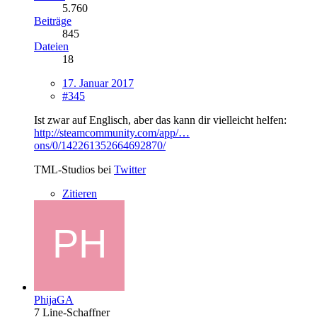
5.760
Beiträge
845
Dateien
18
17. Januar 2017
#345
Ist zwar auf Englisch, aber das kann dir vielleicht helfen:
http://steamcommunity.com/app/…
ons/0/142261352664692870/
TML-Studios bei
Twitter
Zitieren
PhijaGA
7 Line-Schaffner