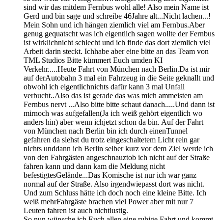
sind wir das mitdem Fernbus wohl alle! Also mein Name ist
Gerd und bin sage und schreibe 46Jahre alt...Nicht lachen...!
Mein Sohn und ich hängen ziemlich viel am Fernbus.Aber
genug gequatscht was ich eigentlich sagen wollte der Fernbus
ist wirklichnicht schlecht und ich finde das dort ziemlich viel
Arbeit darin steckt. Ichhabe aber eine bitte an das Team von
TML Studios Bitte kümmert Euch umden KI
Verkehr.....Heute Fahrt von München nach Berlin.Da ist mir
auf derAutobahn 3 mal ein Fahrzeug in die Seite geknallt und
obwohl ich eigentlichnichts dafür kann 3 mal Unfall
verbucht..Also das ist gerade das was mich ammeisten am
Fernbus nervt ...Also bitte bitte schaut danach.....Und dann ist
mirnoch was aufgefallen(Ja ich weiß gehört eigentlich wo
anders hin) aber wenn ichjetzt schon da bin. Auf der Fahrt
von München nach Berlin bin ich durch einenTunnel
gefahren da siehst du trotz eingeschaltetem Licht rein gar
nichts unddann ich Berlin selber kurz vor dem Ziel werde ich
von den Fahrgästen angeschnauztob ich nicht auf der Straße
fahren kann und dann kam die Meldung nicht
befestigtesGelände...Das Komische ist nur ich war ganz
normal auf der Straße. Also irgendwiepasst dort was nicht.
Und zum Schluss hätte ich doch noch eine kleine Bitte. Ich
weiß mehrFahrgäste brachen viel Power aber mit nur 7
Leuten fahren ist auch nichtlustig.
So nun wünsche ich Euch allen eine ruhige Fahrt und kommt