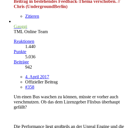
Beitrag in bestehendes Feedback-Thema verschoben. //
Chris (UndergroundBerlin)
Zitieren
Gauggi
TML Online Team
Reaktionen
1.440
Punkte
5.036
Beiträge
942
4. April 2017
Offizieller Beitrag
#358
Um einen Bus waschen zu können, müsste er vorher auch
verschmutzen. Ob das dem Lizenzgeber Flixbus überhaupt
gefällt?
Die Performance liegt großteils an der Unreal Engine und die