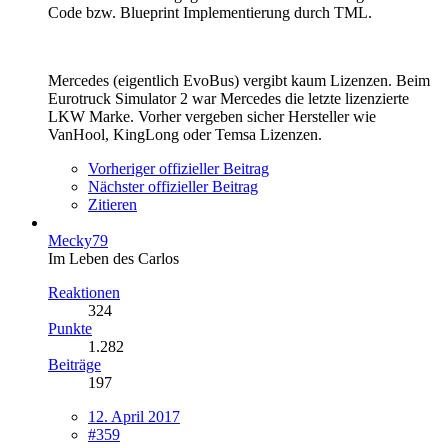
Code bzw. Blueprint Implementierung durch TML.
Mercedes (eigentlich EvoBus) vergibt kaum Lizenzen. Beim
Eurotruck Simulator 2 war Mercedes die letzte lizenzierte
LKW Marke. Vorher vergeben sicher Hersteller wie
VanHool, KingLong oder Temsa Lizenzen.
Vorheriger offizieller Beitrag
Nächster offizieller Beitrag
Zitieren
Mecky79
Im Leben des Carlos
Reaktionen
324
Punkte
1.282
Beiträge
197
12. April 2017
#359