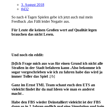
3. August 2018
#432
So nach 4 Tagen Spielen gebe ich jetzt auch mal mein
Feedback ,das Fällt leider Negativ aus.
Für Leute die keinen Großen wert auf Qualität legen
brauchen das nicht Lesen.
Und noch ein eddit:
[b]Ich Frage mich aus was für einen Grund ich nicht alle
Straßen in der Stadt befahren kann .Also bekomme ich
sogar vorgeschrieben wie ich zu fahren habe das wird ja
immer Toller das Spiel
.[/b]
Ganz im Ernst TML Team schaut euch den ETS an
vieleicht findet ihr da mal Ideen wie man es anderst
macht .
Habe den FBS wieder Deinstalliert vieleicht ist der FBS
dann so in 2 Jahren endlich mal eine Simulation und kein