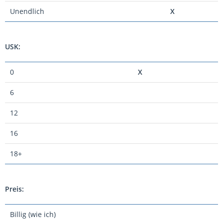
Unendlich
X
USK:
0
X
6
12
16
18+
Preis:
Billig (wie ich)