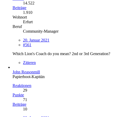
14.522
Beiträge
1.910
Wohnort
Erfurt
Beruf
Community-Manager
20. Januar 2021
#561
Which Lion's Coach do you mean? 2nd or 3rd Generation?
Zitieren
John Reasonmill
Papierboot-Kapitän
Reaktionen
29
Punkte
71
Beiträge
10