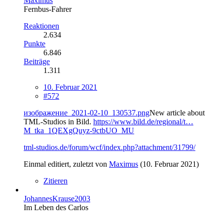
Maximus
Fernbus-Fahrer
Reaktionen
2.634
Punkte
6.846
Beiträge
1.311
10. Februar 2021
#572
изображение_2021-02-10_130537.png
New article about
TML-Studios in Bild.
https://www.bild.de/regional/t…
M_tka_1QEXgQuyz-9ctbUO_MU
tml-studios.de/forum/wcf/index.php?attachment/31799/
Einmal editiert, zuletzt von
Maximus
(
10. Februar 2021
)
Zitieren
JohannesKrause2003
Im Leben des Carlos