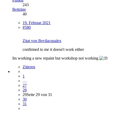
Punkte
243
Beiträge
40
19. Februar 2021
#580
Zitat von Bevilacqualex
confirmed to me it doesn't work either
Im working a new repaint but workshop not working
Zitieren
1
…
27
28
29
Seite 29 von 31
30
31