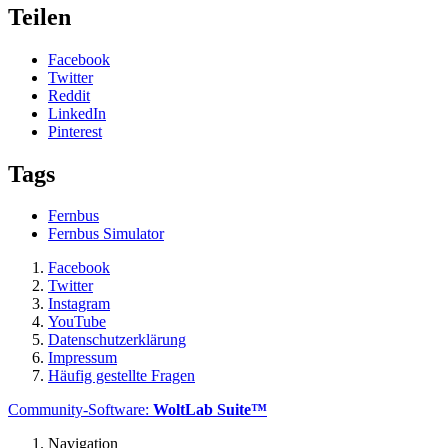
Teilen
Facebook
Twitter
Reddit
LinkedIn
Pinterest
Tags
Fernbus
Fernbus Simulator
Facebook
Twitter
Instagram
YouTube
Datenschutzerklärung
Impressum
Häufig gestellte Fragen
Community-Software:
WoltLab Suite™
Navigation