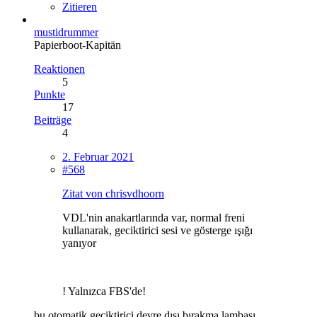
Zitieren
mustidrummer
Papierboot-Kapitän
Reaktionen
5
Punkte
17
Beiträge
4
2. Februar 2021
#568
Zitat von chrisvdhoorn
VDL'nin anakartlarında var, normal freni
kullanarak, geciktirici sesi ve gösterge ışığı
yanıyor
!
Yalnızca FBS'de!
bu otomatik geciktirici devre dışı bırakma lambası