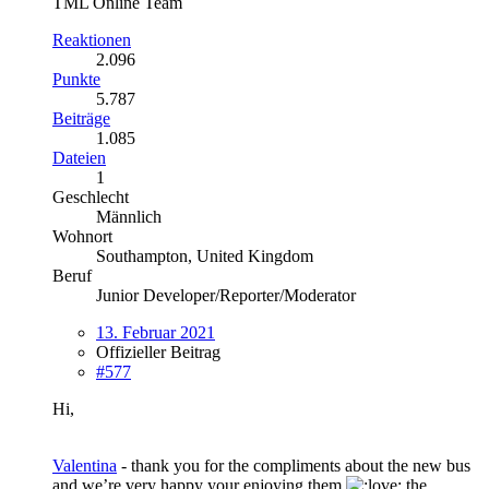
TML Online Team
Reaktionen
2.096
Punkte
5.787
Beiträge
1.085
Dateien
1
Geschlecht
Männlich
Wohnort
Southampton, United Kingdom
Beruf
Junior Developer/Reporter/Moderator
13. Februar 2021
Offizieller Beitrag
#577
Hi,
Valentina
- thank you for the compliments about the new bus
and we’re very happy your enjoying them
the