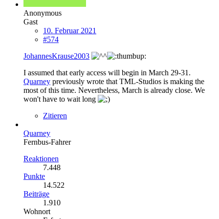
Anonymous
Gast
10. Februar 2021
#574
JohannesKrause2003
I assumed that early access will begin in March 29-31.
Quarney
previously wrote that TML-Studios is making the
most of this time. Nevertheless, March is already close. We
won't have to wait long
Zitieren
Quarney
Fernbus-Fahrer
Reaktionen
7.448
Punkte
14.522
Beiträge
1.910
Wohnort