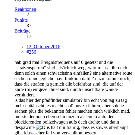
Reaktionen
2
Punkte
87
Beiträge
17
12. Oktober 2016
#256
hab grad mal Ereignisfrequenz auf 0 gesetzt und die
"straßensperren" sind tatsächlich weg. warum lasst ihr euch
denn solch einen schwachsinn einfallen? eine alternative route
suchen ohne jegliche navi funktion dafür? dazu kommt noch,
dass die straßen ja garnich alle befahrbar sind, die auf der
karte (m) eingezeichnet sind, durch unsichtbare wände
verhindert.
is das hier der pfadfinder-simulator? bin echt von tag zu tag
mehr enttäuscht. es macht spaß bus zu fahren, aber solche
sachen plus die bekannten fehler machen mich wirklich mad.
musste dennoch eben schmunzeln als ein ki auto den
blockierenden polizeiwagen aufs dach drehte und dann
despawnte
is halt nur traurig, dass es sowas überhaupt
gibt. klassischer fall von verschlimmbessert.