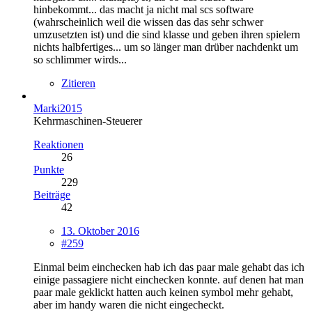
hinbekommt... das macht ja nicht mal scs software
(wahrscheinlich weil die wissen das das sehr schwer
umzusetzten ist) und die sind klasse und geben ihren spielern
nichts halbfertiges... um so länger man drüber nachdenkt um
so schlimmer wirds...
Zitieren
Marki2015
Kehrmaschinen-Steuerer
Reaktionen
26
Punkte
229
Beiträge
42
13. Oktober 2016
#259
Einmal beim einchecken hab ich das paar male gehabt das ich
einige passagiere nicht einchecken konnte. auf denen hat man
paar male geklickt hatten auch keinen symbol mehr gehabt,
aber im handy waren die nicht eingecheckt.