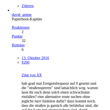
Zitieren
david_anime
Papierboot-Kapitän
Reaktionen
2
Punkte
32
Beiträge
6
13. Oktober 2016
#260
Zitat von JiX
hab grad mal Ereignisfrequenz auf 0 gesetzt und
die "straßensperren" sind tatsächlich weg. warum
lasst ihr euch denn solch einen schwachsinn
einfallen? eine alternative route suchen ohne
jegliche navi funktion dafür? dazu kommt noch,
dass die straßen ja garnich alle befahrbar sind, die
auf der karte (m) eingezeichnet sind, durch