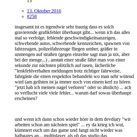
13
13. Oktober 2016
#258
insgesamt ist es irgendwie sehr traurig dass es solch
gravierende grafikfehler überhaupt gibt... wenn ich das alles
mal so verfolge, fehlende geschwindigkeitsanzeigen,
schwebende autos, schwebende kennzeichen, spawnen von
fahrzeugen, polizeifahrzeuge fliegen umher, gräßer in
unmengen auf straßen (gegen einzelne sagt man ja nix, aber
bei der menge...) , anstatt einer straße fährt man von einer
sekunde zur nächsten plötzlich auf rasen, lächerliche
"lenkfehlverhalten meldungen trotz richtiger fahrweise,
fahrgäste die einen respektlos behandeln wo man sehr wütend
wird (am geilsten ist ja immer noch von einem kerl zu hören
"jetzt hab ich meinen nagel verloren" oder so ähnlich) ... ach
so verflucht viele viele fehler... warum darf sowas überhaupt
erscheinen?
und wenn ich dann schon wieder höre in dem devdiary "wir
arbeiten schon am nächsten spiel" ... ey da krieg ich wut,
kümmert euch um das game und fangt nicht wieder was
halbgares an... multiplayer, als ob das studio das