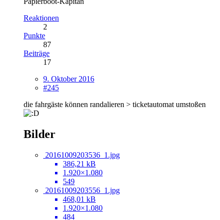
Papierboot-Kapitän
Reaktionen
2
Punkte
87
Beiträge
17
9. Oktober 2016
#245
die fahrgäste können randalieren > ticketautomat umstoßen
Bilder
20161009203536_1.jpg
386,21 kB
1.920×1.080
549
20161009203556_1.jpg
468,01 kB
1.920×1.080
484