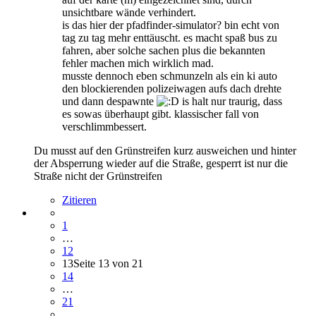
unsichtbare wände verhindert.
is das hier der pfadfinder-simulator? bin echt von
tag zu tag mehr enttäuscht. es macht spaß bus zu
fahren, aber solche sachen plus die bekannten
fehler machen mich wirklich mad.
musste dennoch eben schmunzeln als ein ki auto
den blockierenden polizeiwagen aufs dach drehte
und dann despawnte
is halt nur traurig, dass
es sowas überhaupt gibt. klassischer fall von
verschlimmbessert.
Du musst auf den Grünstreifen kurz ausweichen und hinter
der Absperrung wieder auf die Straße, gesperrt ist nur die
Straße nicht der Grünstreifen
Zitieren
1
…
12
13
Seite 13 von 21
14
…
21