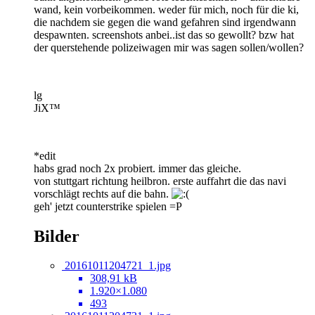
wand, kein vorbeikommen. weder für mich, noch für die ki,
die nachdem sie gegen die wand gefahren sind irgendwann
despawnten. screenshots anbei..ist das so gewollt? bzw hat
der querstehende polizeiwagen mir was sagen sollen/wollen?
lg
JiX™
*edit
habs grad noch 2x probiert. immer das gleiche.
von stuttgart richtung heilbron. erste auffahrt die das navi
vorschlägt rechts auf die bahn.
geh' jetzt counterstrike spielen =P
Bilder
20161011204721_1.jpg
308,91 kB
1.920×1.080
493