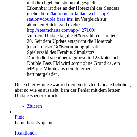
und durchgehend stumm abgespielt.
Erkennbar ist dies an der Hörerzahl des Senders
(siehe:
http://lautmonitor.fabianswelt…hp?
station=double-bass-fm
) im Vergleich zur
aktuellen Spielerzahl (siehe:
http://steamcharts.com/app/427100
).
Vor dem Update lag die Hörerzahl meist unter
20. Seit dem Update entspricht die Hörerzahl
jedoch dieser Größenordnung plus der
Spielerzahl des Fernbus Simulators.
Durch die Datenübertragungsrate 128 kbit/s bei
Double Bass FM wird somit ohne Grund ca. ein
MB pro Minute aus dem Internet
heruntergeladen.
Der Fehler wurde zwar mit dem vorletzten Update behoben,
aber so wie es aussieht, kam der Fehler mit dem letzten
Update wieder zurück.
Zitieren
Pittie
Papierboot-Kapitän
Reaktionen