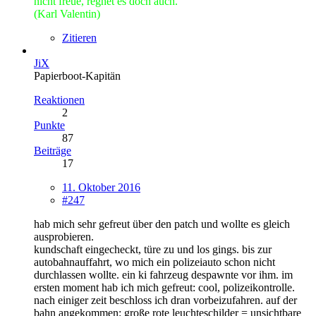
nicht freue, regnet es doch auch.
(Karl Valentin)
Zitieren
JiX
Papierboot-Kapitän
Reaktionen
2
Punkte
87
Beiträge
17
11. Oktober 2016
#247
hab mich sehr gefreut über den patch und wollte es gleich
ausprobieren.
kundschaft eingecheckt, türe zu und los gings. bis zur
autobahnauffahrt, wo mich ein polizeiauto schon nicht
durchlassen wollte. ein ki fahrzeug despawnte vor ihm. im
ersten moment hab ich mich gefreut: cool, polizeikontrolle.
nach einiger zeit beschloss ich dran vorbeizufahren. auf der
bahn angekommen: große rote leuchteschilder = unsichtbare