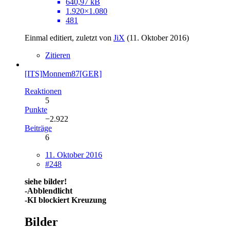
640,97 kB
1.920×1.080
481
Einmal editiert, zuletzt von
JiX
(
11. Oktober 2016
)
Zitieren
[ITS]Monnem87[GER]
Reaktionen
5
Punkte
−2.922
Beiträge
6
11. Oktober 2016
#248
siehe bilder!
-Abblendlicht
-KI blockiert Kreuzung
Bilder