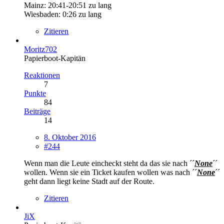
Mainz: 20:41-20:51 zu lang
Wiesbaden: 0:26 zu lang
Zitieren
Moritz702
Papierboot-Kapitän
Reaktionen
7
Punkte
84
Beiträge
14
8. Oktober 2016
#244
Wenn man die Leute eincheckt steht da das sie nach ´´
None
´´
wollen. Wenn sie ein Ticket kaufen wollen was nach ´´
None
´´
geht dann liegt keine Stadt auf der Route.
Zitieren
JiX