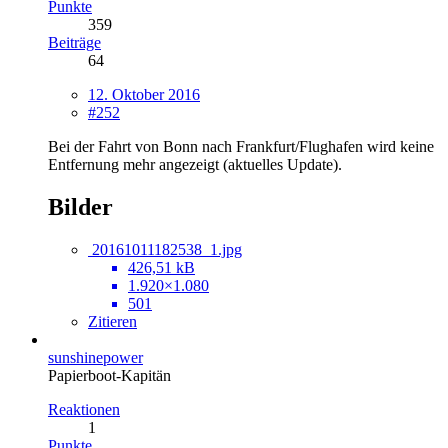
Punkte
359
Beiträge
64
12. Oktober 2016
#252
Bei der Fahrt von Bonn nach Frankfurt/Flughafen wird keine
Entfernung mehr angezeigt (aktuelles Update).
Bilder
20161011182538_1.jpg
426,51 kB
1.920×1.080
501
Zitieren
sunshinepower
Papierboot-Kapitän
Reaktionen
1
Punkte