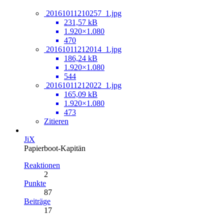
20161011210257_1.jpg
231,57 kB
1.920×1.080
470
20161011212014_1.jpg
186,24 kB
1.920×1.080
544
20161011212022_1.jpg
165,09 kB
1.920×1.080
473
Zitieren
JiX
Papierboot-Kapitän
Reaktionen
2
Punkte
87
Beiträge
17