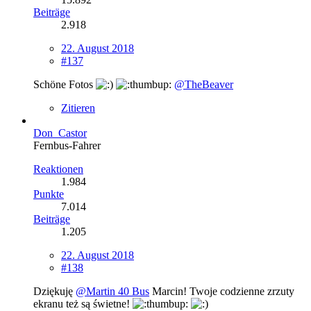
Beiträge
2.918
22. August 2018
#137
Schöne Fotos
@TheBeaver
Zitieren
Don_Castor
Fernbus-Fahrer
Reaktionen
1.984
Punkte
7.014
Beiträge
1.205
22. August 2018
#138
Dziękuję
@Martin 40 Bus
Marcin! Twoje codzienne zrzuty
ekranu też są świetne!