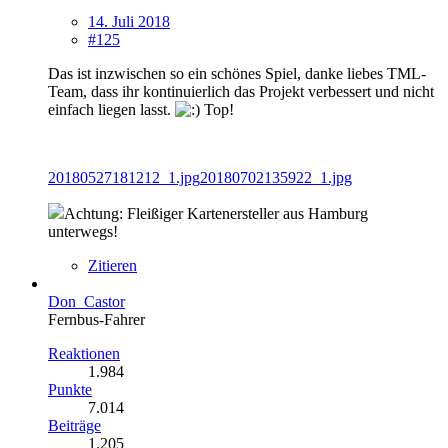
14. Juli 2018
#125
Das ist inzwischen so ein schönes Spiel, danke liebes TML-
Team, dass ihr kontinuierlich das Projekt verbessert und nicht
einfach liegen lasst.
Top!
20180527181212_1.jpg
20180702135922_1.jpg
Achtung: Fleißiger Kartenersteller aus Hamburg
unterwegs!
Zitieren
Don_Castor
Fernbus-Fahrer
Reaktionen
1.984
Punkte
7.014
Beiträge
1.205