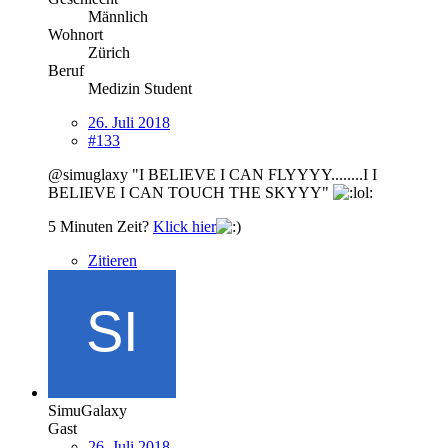
Männlich
Wohnort
Zürich
Beruf
Medizin Student
26. Juli 2018
#133
@simuglaxy "I BELIEVE I CAN FLYYYY........I I
BELIEVE I CAN TOUCH THE SKYYY"
5 Minuten Zeit?
Klick hier
Zitieren
SimuGalaxy
Gast
26. Juli 2018