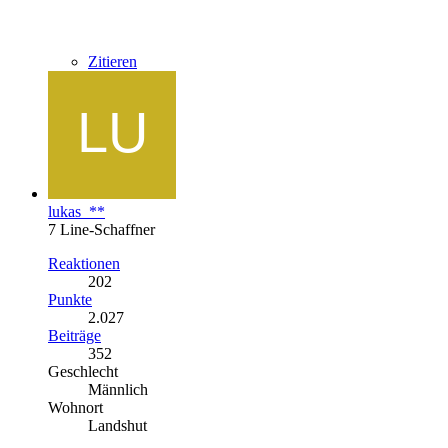
Zitieren
lukas_**
7 Line-Schaffner
Reaktionen
202
Punkte
2.027
Beiträge
352
Geschlecht
Männlich
Wohnort
Landshut