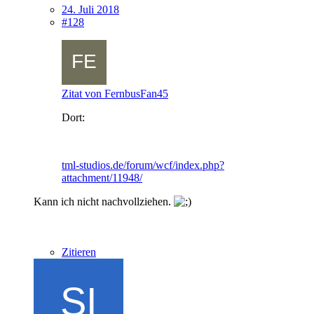
24. Juli 2018
#128
Zitat von FernbusFan45
Dort:
tml-studios.de/forum/wcf/index.php?
attachment/11948/
Kann ich nicht nachvollziehen.
Zitieren