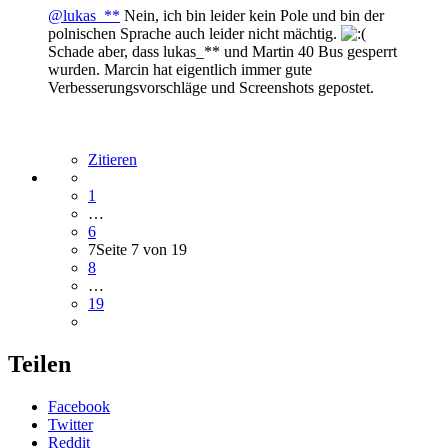
@lukas_**
Nein, ich bin leider kein Pole und bin der
polnischen Sprache auch leider nicht mächtig.
Schade aber, dass lukas_** und Martin 40 Bus gesperrt
wurden. Marcin hat eigentlich immer gute
Verbesserungsvorschläge und Screenshots gepostet.
Zitieren
1
…
6
7
Seite 7 von 19
8
…
19
Teilen
Facebook
Twitter
Reddit