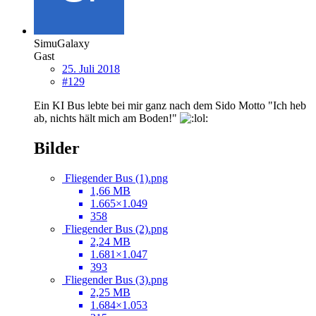
SimuGalaxy
Gast
25. Juli 2018
#129
Ein KI Bus lebte bei mir ganz nach dem Sido Motto "Ich heb
ab, nichts hält mich am Boden!"
Bilder
Fliegender Bus (1).png
1,66 MB
1.665×1.049
358
Fliegender Bus (2).png
2,24 MB
1.681×1.047
393
Fliegender Bus (3).png
2,25 MB
1.684×1.053