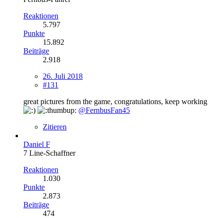
Reaktionen
5.797
Punkte
15.892
Beiträge
2.918
26. Juli 2018
#131
great pictures from the game, congratulations, keep working
@FernbusFan45
Zitieren
Daniel F
7 Line-Schaffner
Reaktionen
1.030
Punkte
2.873
Beiträge
474