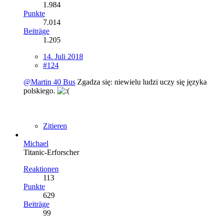
1.984
Punkte
7.014
Beiträge
1.205
14. Juli 2018
#124
@Martin 40 Bus
Zgadza się: niewielu ludzi uczy się języka
polskiego.
Zitieren
Michael
Titanic-Erforscher
Reaktionen
113
Punkte
629
Beiträge
99