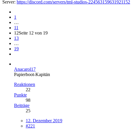
Server:
https://discord.com/servers/tml-studios-224563159631921152
1
…
11
12
Seite 12 von 19
13
…
19
Anacarol17
Papierboot-Kapitän
Reaktionen
22
Punkte
98
Beiträge
25
12. Dezember 2019
#221