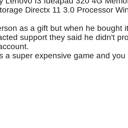
 Lenovo I3 Ideapad 320 4G Memory
torage Directx 11 3.0 Processor Win
rson as a gift but when he bought it
acted support they said he didn't pr
 account.
 a super expensive game and you c