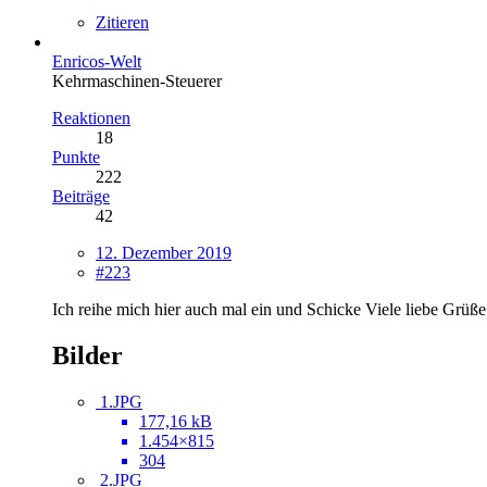
Zitieren
Enricos-Welt
Kehrmaschinen-Steuerer
Reaktionen
18
Punkte
222
Beiträge
42
12. Dezember 2019
#223
Ich reihe mich hier auch mal ein und Schicke Viele liebe Grü
Bilder
1.JPG
177,16 kB
1.454×815
304
2.JPG