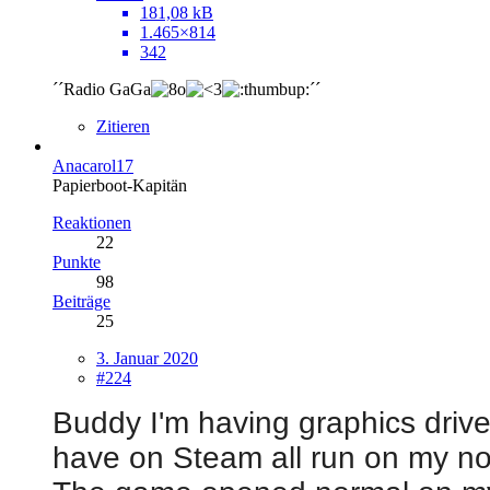
181,08 kB
1.465×814
342
´´Radio GaGa
´´
Zitieren
Anacarol17
Papierboot-Kapitän
Reaktionen
22
Punkte
98
Beiträge
25
3. Januar 2020
#224
Buddy I'm having graphics drive
have on Steam all run on my n