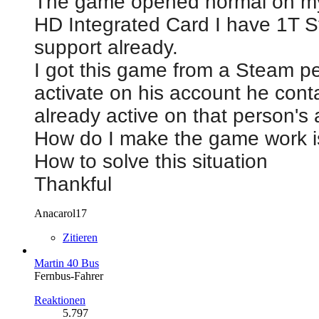
The game opened normal on my
HD Integrated Card I have 1T S
support already.
I got this game from a Steam pe
activate on his account he cont
already active on that person's
How do I make the game work is
How to solve this situation
Thankful
Anacarol17
Zitieren
Martin 40 Bus
Fernbus-Fahrer
Reaktionen
5.797