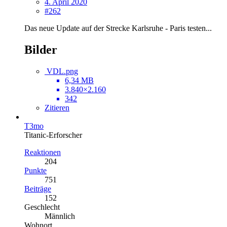
4. April 2020
#262
Das neue Update auf der Strecke Karlsruhe - Paris testen...
Bilder
VDL.png
6,34 MB
3.840×2.160
342
Zitieren
T3mo
Titanic-Erforscher
Reaktionen
204
Punkte
751
Beiträge
152
Geschlecht
Männlich
Wohnort