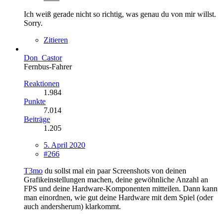
Ich weiß gerade nicht so richtig, was genau du von mir willst.
Sorry.
Zitieren
Don_Castor
Fernbus-Fahrer
Reaktionen
1.984
Punkte
7.014
Beiträge
1.205
5. April 2020
#266
T3mo
du sollst mal ein paar Screenshots von deinen
Grafikeinstellungen machen, deine gewöhnliche Anzahl an
FPS und deine Hardware-Komponenten mitteilen. Dann kann
man einordnen, wie gut deine Hardware mit dem Spiel (oder
auch andersherum) klarkommt.