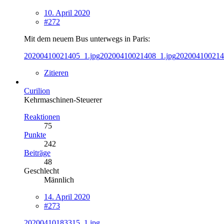
10. April 2020
#272
Mit dem neuem Bus unterwegs in Paris:
20200410021405_1.jpg
20200410021408_1.jpg
202004100214
Zitieren
Curilion
Kehrmaschinen-Steuerer
Reaktionen
75
Punkte
242
Beiträge
48
Geschlecht
Männlich
14. April 2020
#273
20200410183315_1.jpg