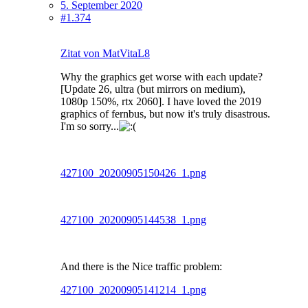
5. September 2020
#1.374
Zitat von MatVitaL8
Why the graphics get worse with each update?
[Update 26, ultra (but mirrors on medium),
1080p 150%, rtx 2060]. I have loved the 2019
graphics of fernbus, but now it's truly disastrous.
I'm so sorry...
427100_20200905150426_1.png
427100_20200905144538_1.png
And there is the Nice traffic problem:
427100_20200905141214_1.png