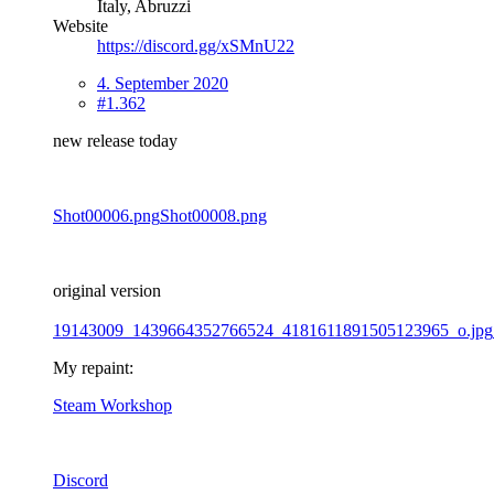
Italy, Abruzzi
Website
https://discord.gg/xSMnU22
4. September 2020
#1.362
new release today
Shot00006.png
Shot00008.png
original version
19143009_1439664352766524_4181611891505123965_o.jpg
My repaint:
Steam Workshop
Discord