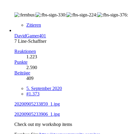
Zitieren
DavidGamer401
7 Line-Schaffner
Reaktionen
1.223
Punkte
2.590
Beiträge
409
5. September 2020
#1.373
20200905233859_1.jpg
20200905233906_1.jpg
Check out my workshop items