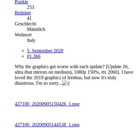
Punkte
253
Beiträge
41
Geschlecht
Männlich
Wohnort
Italy
5. September 2020
#1.366
Why the graphics get worse with each update? [Update 26,
ultra (but mirrors on medium), 1080p 150%, rtx 2060]. I have
loved the 2019 graphics of fernbus, but now it's truly
disastrous. I'm so sorry...
427100_20200905150426_1.png
427100_20200905144538_1.png