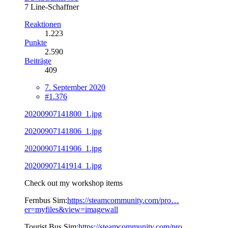
7 Line-Schaffner
Reaktionen
1.223
Punkte
2.590
Beiträge
409
7. September 2020
#1.376
20200907141800_1.jpg
20200907141806_1.jpg
20200907141906_1.jpg
20200907141914_1.jpg
Check out my workshop items
Fernbus Sim:
https://steamcommunity.com/pro…
er=myfiles&view=imagewall
Tourist Bus Sim:
https://steamcommunity.com/pro…