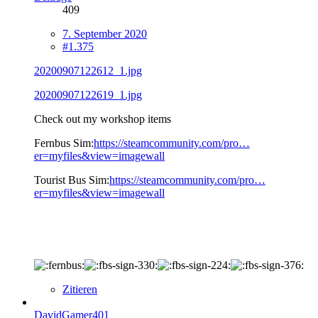
409
7. September 2020
#1.375
20200907122612_1.jpg
20200907122619_1.jpg
Check out my workshop items
Fernbus Sim:
https://steamcommunity.com/pro…
er=myfiles&view=imagewall
Tourist Bus Sim:
https://steamcommunity.com/pro…
er=myfiles&view=imagewall
Zitieren
DavidGamer401