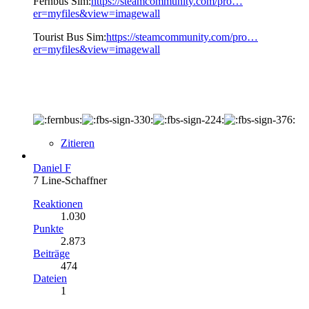
Fernbus Sim:
https://steamcommunity.com/pro…
er=myfiles&view=imagewall
Tourist Bus Sim:
https://steamcommunity.com/pro…
er=myfiles&view=imagewall
Zitieren
Daniel F
7 Line-Schaffner
Reaktionen
1.030
Punkte
2.873
Beiträge
474
Dateien
1