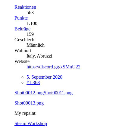
Reaktionen
563
Punkte
1.100
Beiträge
159
Geschlecht
Männlich
Wohnort
Italy, Abruzzi
Website
https://discord.gg/xSMnU22
5. September 2020
#1.368
Shot00012.png
Shot00011.png
Shot00013.png
My repaint:
Steam Workshop