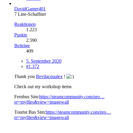
DavidGamer401
7 Line-Schaffner
Reaktionen
1.223
Punkte
2.590
Beiträge
409
5. September 2020
#1.372
Thank you
Bevilacqualex
!
Check out my workshop items
Fernbus Sim:
https://steamcommunity.com/pro…
er=myfiles&view=imagewall
Tourist Bus Sim:
https://steamcommunity.com/pro…
er=myfiles&view=imagewall