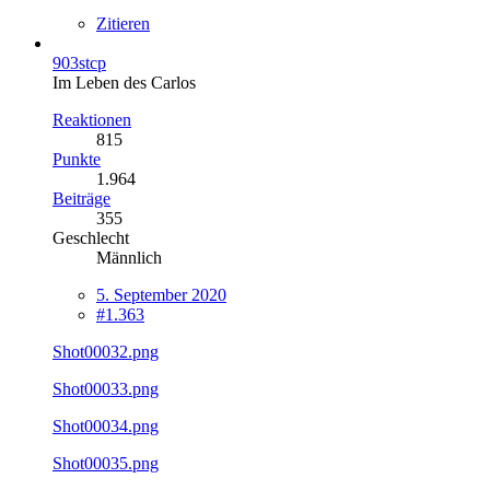
Zitieren
903stcp
Im Leben des Carlos
Reaktionen
815
Punkte
1.964
Beiträge
355
Geschlecht
Männlich
5. September 2020
#1.363
Shot00032.png
Shot00033.png
Shot00034.png
Shot00035.png