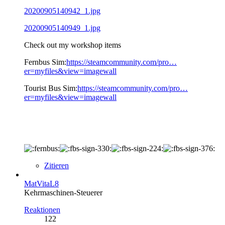
20200905140942_1.jpg
20200905140949_1.jpg
Check out my workshop items
Fernbus Sim:
https://steamcommunity.com/pro…
er=myfiles&view=imagewall
Tourist Bus Sim:
https://steamcommunity.com/pro…
er=myfiles&view=imagewall
Zitieren
MatVitaL8
Kehrmaschinen-Steuerer
Reaktionen
122