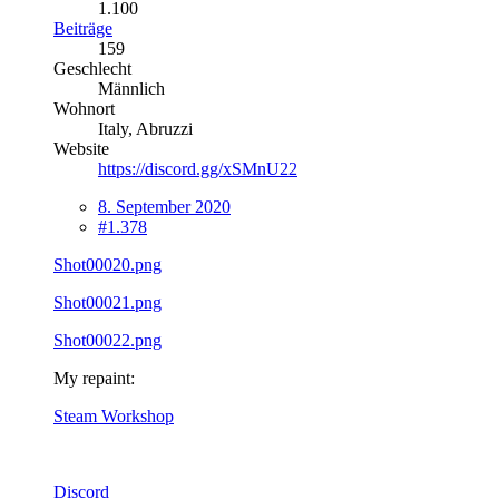
1.100
Beiträge
159
Geschlecht
Männlich
Wohnort
Italy, Abruzzi
Website
https://discord.gg/xSMnU22
8. September 2020
#1.378
Shot00020.png
Shot00021.png
Shot00022.png
My repaint:
Steam Workshop
Discord