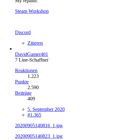
My repaint:
Steam Workshop
Discord
Zitieren
DavidGamer401
7 Line-Schaffner
Reaktionen
1.223
Punkte
2.590
Beiträge
409
5. September 2020
#1.365
20200905140816_1.jpg
20200905140823_1.jpg