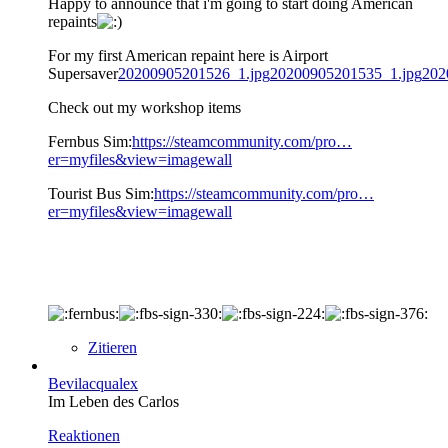
Happy to announce that i'm going to start doing American
repaints
For my first American repaint here is Airport
Supersaver
20200905201526_1.jpg
20200905201535_1.jpg
202
Check out my workshop items
Fernbus Sim:
https://steamcommunity.com/pro…
er=myfiles&view=imagewall
Tourist Bus Sim:
https://steamcommunity.com/pro…
er=myfiles&view=imagewall
Zitieren
Bevilacqualex
Im Leben des Carlos
Reaktionen