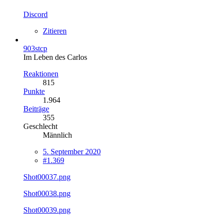
Discord
Zitieren
903stcp
Im Leben des Carlos
Reaktionen
815
Punkte
1.964
Beiträge
355
Geschlecht
Männlich
5. September 2020
#1.369
Shot00037.png
Shot00038.png
Shot00039.png