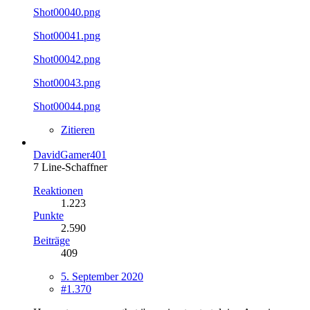
Shot00040.png
Shot00041.png
Shot00042.png
Shot00043.png
Shot00044.png
Zitieren
DavidGamer401
7 Line-Schaffner
Reaktionen
1.223
Punkte
2.590
Beiträge
409
5. September 2020
#1.370