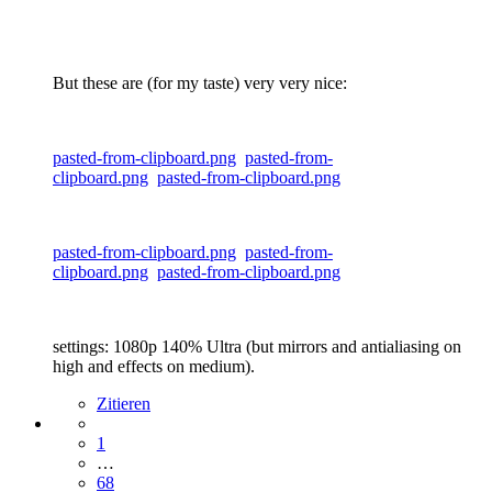
But these are (for my taste) very very nice:
pasted-from-clipboard.png
pasted-from-
clipboard.png
pasted-from-clipboard.png
pasted-from-clipboard.png
pasted-from-
clipboard.png
pasted-from-clipboard.png
settings: 1080p 140% Ultra (but mirrors and antialiasing on
high and effects on medium).
Zitieren
1
…
68