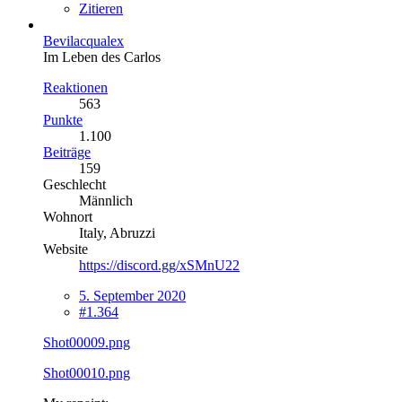
Zitieren
Bevilacqualex
Im Leben des Carlos
Reaktionen
563
Punkte
1.100
Beiträge
159
Geschlecht
Männlich
Wohnort
Italy, Abruzzi
Website
https://discord.gg/xSMnU22
5. September 2020
#1.364
Shot00009.png
Shot00010.png