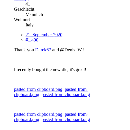
41
Geschlecht
Männlich
Wohnort
Italy
21. September 2020
#1.400
Thank you
Darek67
and @Denis_W !
I recently bought the new dlc, it's great!
pasted-from-clipboard.png
pasted-from-
clipboard.png
pasted-from-clipboard.png
pasted-from-clipboard.png
pasted-from-
clipboard.png
pasted-from-clipboard.png