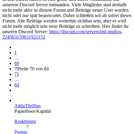
unserem Discord Server entstanden. Viele Mitglieder sind deshalb
nicht mehr aktiv in diesem Forum und Beiträge neuer User wurden
nicht oder nur spät beantwortet. Daher schließen wir ab sofort dieses
Forum. Alte Beiträge werden weiterhin sichtbar sein, aber es wird
nicht mehr möglich sein neue Beiträge zu schreiben. Hier findet ihr
unseren Discord Server:
https://discord.com/servers/tml-studios-
224563159631921152
1
…
69
70
Seite 70 von 84
71
…
84
AttilaTheHun
Papierboot-Kapitän
Reaktionen
7
Punkte