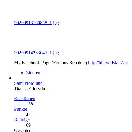
20200913160858_1.jpg
20200914233645_1.jpg
My Facebook Page (Fernbus Repaints)
http://bit.ly/2BkUAro
Zitieren
Sami Nordlund
Titanic-Erforscher
Reaktionen
138
Punkte
421
Beiträge
69
Geschlecht