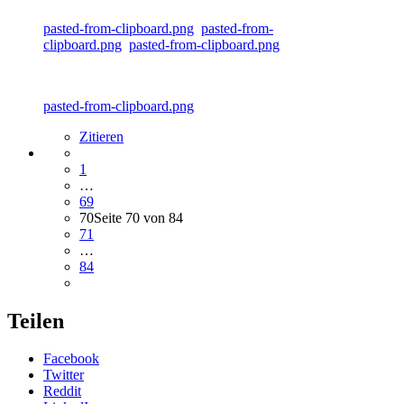
pasted-from-clipboard.png
pasted-from-
clipboard.png
pasted-from-clipboard.png
pasted-from-clipboard.png
Zitieren
1
…
69
70
Seite 70 von 84
71
…
84
Teilen
Facebook
Twitter
Reddit