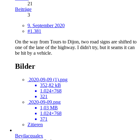
21
Beiträge
3
9. September 2020
#1.381
On the way from Tours to Dijon, two road signs are shifted to
one of the lane of the highway. I didn't try, but it seams it can
be hit by a vehicle.
Bilder
2020-09-09 (1).png
352,82 kB
1.024×768
321
2020-09-09.png
1,03 MB
1.024×768
371
Zitieren
Bevilacqualex