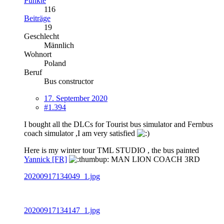
Punkte
116
Beiträge
19
Geschlecht
Männlich
Wohnort
Poland
Beruf
Bus constructor
17. September 2020
#1.394
I bought all the DLCs for Tourist bus simulator and Fernbus
coach simulator ,I am very satisfied
Here is my winter tour TML STUDIO , the bus painted
Yannick [FR]
MAN LION COACH 3RD
20200917134049_1.jpg
20200917134147_1.jpg