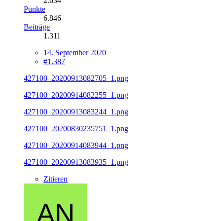
2.634
Punkte
6.846
Beiträge
1.311
14. September 2020
#1.387
427100_20200913082705_1.png
427100_20200914082255_1.png
427100_20200913083244_1.png
427100_20200830235751_1.png
427100_20200914083944_1.png
427100_20200913083935_1.png
Zitieren