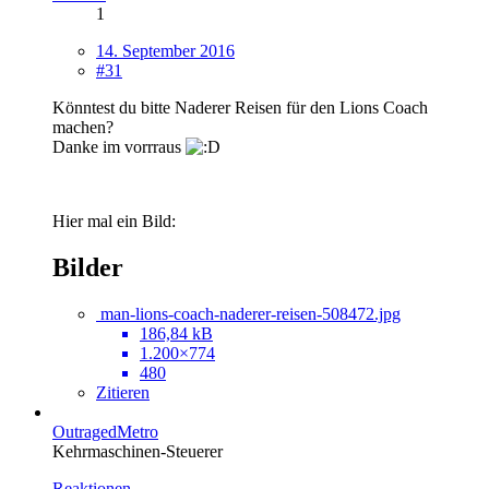
1
14. September 2016
#31
Könntest du bitte Naderer Reisen für den Lions Coach
machen?
Danke im vorrraus
Hier mal ein Bild:
Bilder
man-lions-coach-naderer-reisen-508472.jpg
186,84 kB
1.200×774
480
Zitieren
OutragedMetro
Kehrmaschinen-Steuerer
Reaktionen