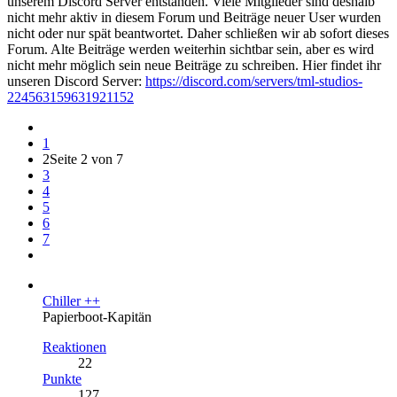
unserem Discord Server entstanden. Viele Mitglieder sind deshalb
nicht mehr aktiv in diesem Forum und Beiträge neuer User wurden
nicht oder nur spät beantwortet. Daher schließen wir ab sofort dieses
Forum. Alte Beiträge werden weiterhin sichtbar sein, aber es wird
nicht mehr möglich sein neue Beiträge zu schreiben. Hier findet ihr
unseren Discord Server:
https://discord.com/servers/tml-studios-
224563159631921152
1
2
Seite 2 von 7
3
4
5
6
7
Chiller ++
Papierboot-Kapitän
Reaktionen
22
Punkte
127