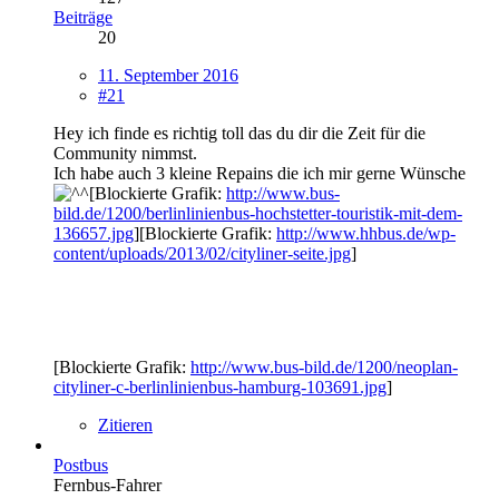
Beiträge
20
11. September 2016
#21
Hey ich finde es richtig toll das du dir die Zeit für die
Community nimmst.
Ich habe auch 3 kleine Repains die ich mir gerne Wünsche
[Blockierte Grafik:
http://www.bus-
bild.de/1200/berlinlinienbus-hochstetter-touristik-mit-dem-
136657.jpg
][Blockierte Grafik:
http://www.hhbus.de/wp-
content/uploads/2013/02/cityliner-seite.jpg
]
[Blockierte Grafik:
http://www.bus-bild.de/1200/neoplan-
cityliner-c-berlinlinienbus-hamburg-103691.jpg
]
Zitieren
Postbus
Fernbus-Fahrer