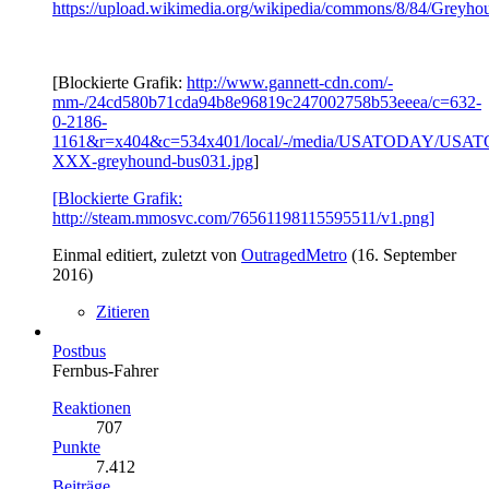
https://upload.wikimedia.org/wikipedia/commons/8/84/Grey
[Blockierte Grafik:
http://www.gannett-cdn.com/-
mm-/24cd580b71cda94b8e96819c247002758b53eeea/c=632-
0-2186-
1161&r=x404&c=534x401/local/-/media/USATODAY/USATO
XXX-greyhound-bus031.jpg
]
[Blockierte Grafik:
http://steam.mmosvc.com/76561198115595511/v1.png]
Einmal editiert, zuletzt von
OutragedMetro
(
16. September
2016
)
Zitieren
Postbus
Fernbus-Fahrer
Reaktionen
707
Punkte
7.412
Beiträge