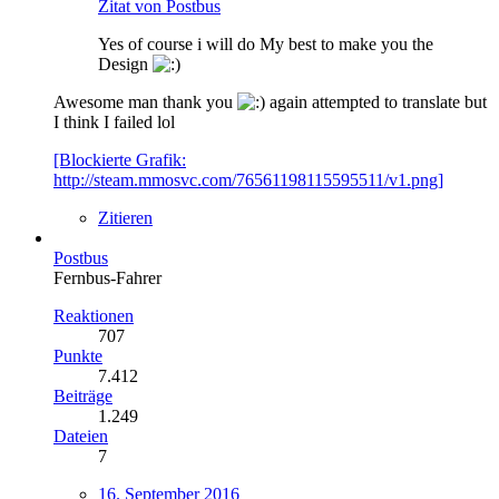
Zitat von Postbus
Yes of course i will do My best to make you the
Design
Awesome man thank you
again attempted to translate but
I think I failed lol
[Blockierte Grafik:
http://steam.mmosvc.com/76561198115595511/v1.png]
Zitieren
Postbus
Fernbus-Fahrer
Reaktionen
707
Punkte
7.412
Beiträge
1.249
Dateien
7
16. September 2016