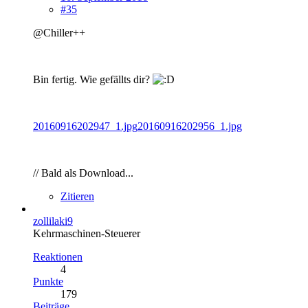
#35
@Chiller++
Bin fertig. Wie gefällts dir?
20160916202947_1.jpg
20160916202956_1.jpg
// Bald als Download...
Zitieren
zollilaki9
Kehrmaschinen-Steuerer
Reaktionen
4
Punkte
179
Beiträge