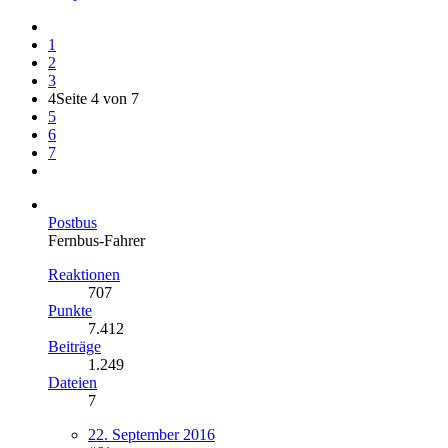
1
2
3
4
Seite 4 von 7
5
6
7
Postbus
Fernbus-Fahrer
Reaktionen
707
Punkte
7.412
Beiträge
1.249
Dateien
7
22. September 2016