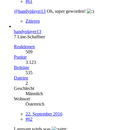
#61
@handyplayer13
Oh, super geworden!
Zitieren
handyplayer13
7 Line-Schaffner
Reaktionen
509
Punkte
3.123
Beiträge
535
Dateien
2
Geschlecht
Männlich
Wohnort
Österreich
22. September 2016
#62
Langsam wirds was