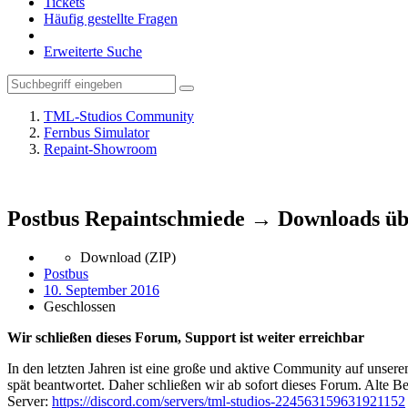
Tickets
Häufig gestellte Fragen
Erweiterte Suche
TML-Studios Community
Fernbus Simulator
Repaint-Showroom
Postbus Repaintschmiede → Downloads ü
Download (ZIP)
Postbus
10. September 2016
Geschlossen
Wir schließen dieses Forum, Support ist weiter erreichbar
In den letzten Jahren ist eine große und aktive Community auf unser
spät beantwortet. Daher schließen wir ab sofort dieses Forum. Alte Be
Server:
https://discord.com/servers/tml-studios-224563159631921152