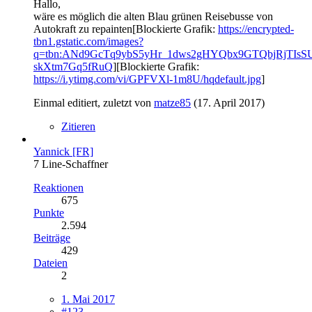
Hallo,
wäre es möglich die alten Blau grünen Reisebusse von
Autokraft zu repainten[Blockierte Grafik:
https://encrypted-
tbn1.gstatic.com/images?
q=tbn:ANd9GcTq9ybS5yHr_1dws2gHYQbx9GTQbjRjTIsSU
skXtm7Gq5fRuQ
][Blockierte Grafik:
https://i.ytimg.com/vi/GPFVXl-1m8U/hqdefault.jpg
]
Einmal editiert, zuletzt von
matze85
(
17. April 2017
)
Zitieren
Yannick [FR]
7 Line-Schaffner
Reaktionen
675
Punkte
2.594
Beiträge
429
Dateien
2
1. Mai 2017
#123