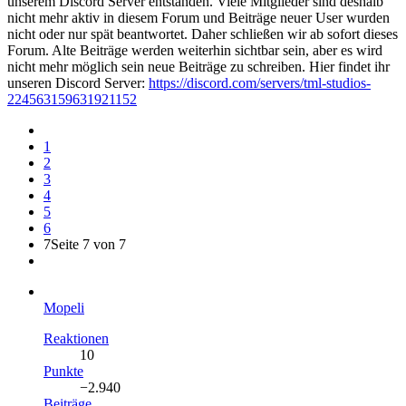
unserem Discord Server entstanden. Viele Mitglieder sind deshalb
nicht mehr aktiv in diesem Forum und Beiträge neuer User wurden
nicht oder nur spät beantwortet. Daher schließen wir ab sofort dieses
Forum. Alte Beiträge werden weiterhin sichtbar sein, aber es wird
nicht mehr möglich sein neue Beiträge zu schreiben. Hier findet ihr
unseren Discord Server:
https://discord.com/servers/tml-studios-
224563159631921152
1
2
3
4
5
6
7
Seite 7 von 7
Mopeli
Reaktionen
10
Punkte
−2.940
Beiträge