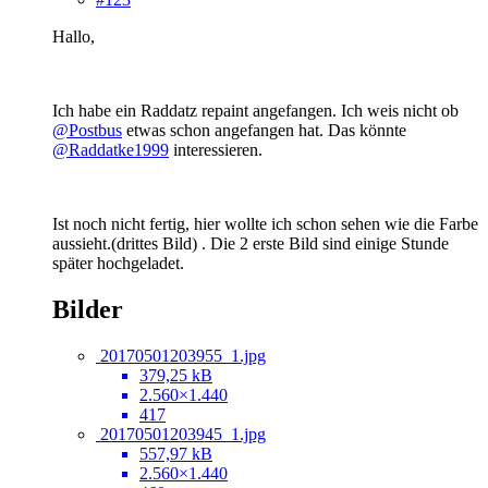
Hallo,
Ich habe ein Raddatz repaint angefangen. Ich weis nicht ob
@Postbus
etwas schon angefangen hat. Das könnte
@Raddatke1999
interessieren.
Ist noch nicht fertig, hier wollte ich schon sehen wie die Farbe
aussieht.(drittes Bild) . Die 2 erste Bild sind einige Stunde
später hochgeladet.
Bilder
20170501203955_1.jpg
379,25 kB
2.560×1.440
417
20170501203945_1.jpg
557,97 kB
2.560×1.440