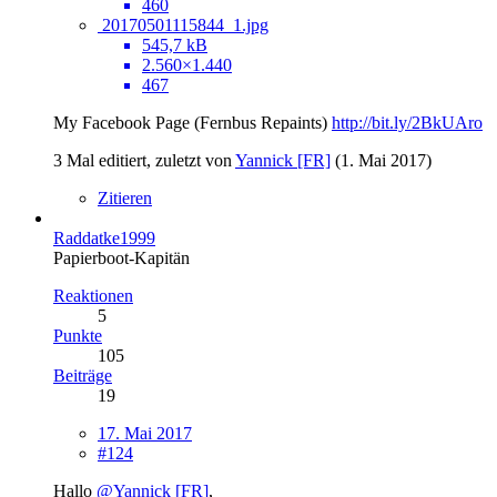
460
20170501115844_1.jpg
545,7 kB
2.560×1.440
467
My Facebook Page (Fernbus Repaints)
http://bit.ly/2BkUAro
3 Mal editiert, zuletzt von
Yannick [FR]
(
1. Mai 2017
)
Zitieren
Raddatke1999
Papierboot-Kapitän
Reaktionen
5
Punkte
105
Beiträge
19
17. Mai 2017
#124
Hallo
@Yannick [FR]
,