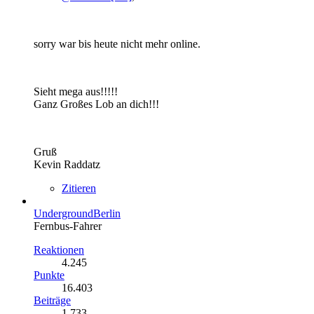
sorry war bis heute nicht mehr online.
Sieht mega aus!!!!!
Ganz Großes Lob an dich!!!
Gruß
Kevin Raddatz
Zitieren
UndergroundBerlin
Fernbus-Fahrer
Reaktionen
4.245
Punkte
16.403
Beiträge
1.733