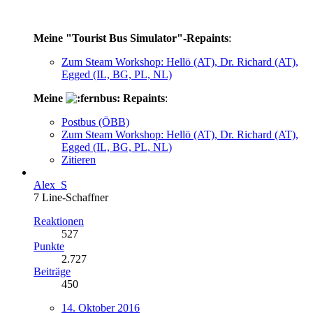
Meine "Tourist Bus Simulator"-Repaints
:
Zum Steam Workshop: Hellö (AT), Dr. Richard (AT),
Egged (IL, BG, PL, NL)
Meine
Repaints
:
Postbus (ÖBB)
Zum Steam Workshop: Hellö (AT), Dr. Richard (AT),
Egged (IL, BG, PL, NL)
Zitieren
Alex_S
7 Line-Schaffner
Reaktionen
527
Punkte
2.727
Beiträge
450
14. Oktober 2016