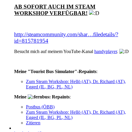
AB SOFORT AUCH IM STEAM
WORKSHOP VERFÜGBAR!
http://steamcommunity.com/shar…filedetails/?
id=815781954
Besucht mich auf meinem YouTube-Kanal
handyplayer
.
Meine "Tourist Bus Simulator"-Repaints
:
Zum Steam Workshop: Hellö (AT), Dr. Richard (AT),
Egged (IL, BG, PL, NL)
Meine
Repaints
:
Postbus (ÖBB)
Zum Steam Workshop: Hellö (AT), Dr. Richard (AT),
Egged (IL, BG, PL, NL)
Zitieren