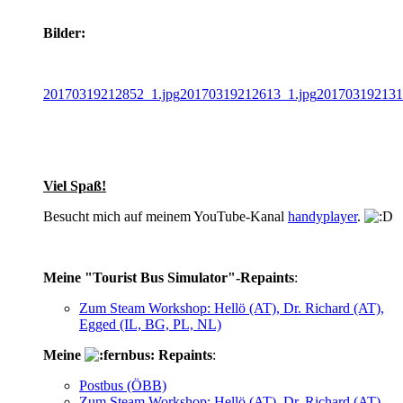
Bilder:
20170319212852_1.jpg
20170319212613_1.jpg
201703192131
Viel Spaß!
Besucht mich auf meinem YouTube-Kanal
handyplayer
.
Meine "Tourist Bus Simulator"-Repaints
:
Zum Steam Workshop: Hellö (AT), Dr. Richard (AT),
Egged (IL, BG, PL, NL)
Meine
Repaints
:
Postbus (ÖBB)
Zum Steam Workshop: Hellö (AT), Dr. Richard (AT),