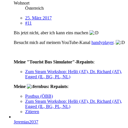
Wohnort
Österreich
25. März 2017
#11
Bis jetzt nicht, aber ich kann eins machen
Besucht mich auf meinem YouTube-Kanal
handyplayer
.
Meine "Tourist Bus Simulator"-Repaints
:
Zum Steam Workshop: Hellö (AT), Dr. Richard (AT),
Egged (IL, BG, PL, NL)
Meine
Repaints
:
Postbus (ÖBB)
Zum Steam Workshop: Hellö (AT), Dr. Richard (AT),
Egged (IL, BG, PL, NL)
Zitieren
Jeremias2037