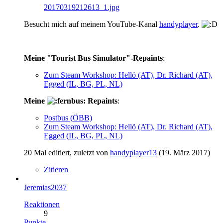
20170319212613_1.jpg
Besucht mich auf meinem YouTube-Kanal
handyplayer
.
Meine "Tourist Bus Simulator"-Repaints
:
Zum Steam Workshop: Hellö (AT), Dr. Richard (AT),
Egged (IL, BG, PL, NL)
Meine
Repaints
:
Postbus (ÖBB)
Zum Steam Workshop: Hellö (AT), Dr. Richard (AT),
Egged (IL, BG, PL, NL)
20 Mal editiert, zuletzt von
handyplayer13
(
19. März 2017
)
Zitieren
Jeremias2037
Reaktionen
9
Punkte