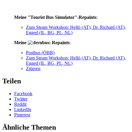
Meine "Tourist Bus Simulator"-Repaints
:
Zum Steam Workshop: Hellö (AT), Dr. Richard (AT),
Egged (IL, BG, PL, NL)
Meine
Repaints
:
Postbus (ÖBB)
Zum Steam Workshop: Hellö (AT), Dr. Richard (AT),
Egged (IL, BG, PL, NL)
Zitieren
Teilen
Facebook
Twitter
Reddit
LinkedIn
Pinterest
Ähnliche Themen