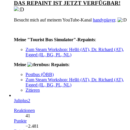
DAS REPAINT IST JETZT VERFÜGBAR!
Besucht mich auf meinem YouTube-Kanal
handyplayer
.
Meine "Tourist Bus Simulator"-Repaints
:
Zum Steam Workshop: Hellö (AT), Dr. Richard (AT),
Egged (IL, BG, PL, NL)
Meine
Repaints
:
Postbus (ÖBB)
Zum Steam Workshop: Hellö (AT), Dr. Richard (AT),
Egged (IL, BG, PL, NL)
Zitieren
Juliplus2
Reaktionen
41
Punkte
−2.481