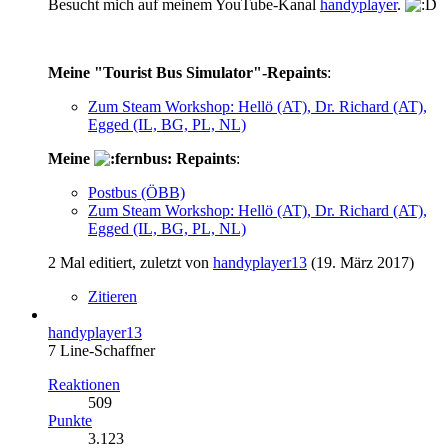
Besucht mich auf meinem YouTube-Kanal
handyplayer
.
Meine "Tourist Bus Simulator"-Repaints
:
Zum Steam Workshop: Hellö (AT), Dr. Richard (AT),
Egged (IL, BG, PL, NL)
Meine
Repaints
:
Postbus (ÖBB)
Zum Steam Workshop: Hellö (AT), Dr. Richard (AT),
Egged (IL, BG, PL, NL)
2 Mal editiert, zuletzt von
handyplayer13
(
19. März 2017
)
Zitieren
handyplayer13
7 Line-Schaffner
Reaktionen
509
Punkte
3.123