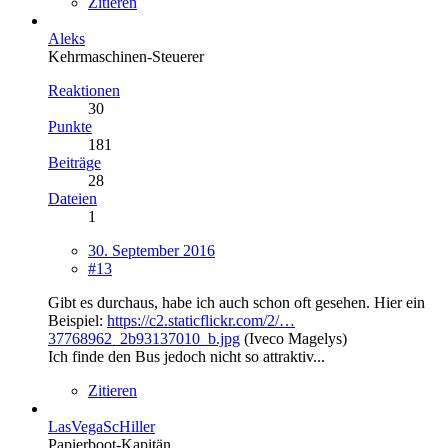
Zitieren
Aleks
Kehrmaschinen-Steuerer
Reaktionen
30
Punkte
181
Beiträge
28
Dateien
1
30. September 2016
#13
Gibt es durchaus, habe ich auch schon oft gesehen. Hier ein
Beispiel:
https://c2.staticflickr.com/2/…
37768962_2b93137010_b.jpg
(Iveco Magelys)
Ich finde den Bus jedoch nicht so attraktiv...
Zitieren
LasVegaScHiller
Papierboot-Kapitän