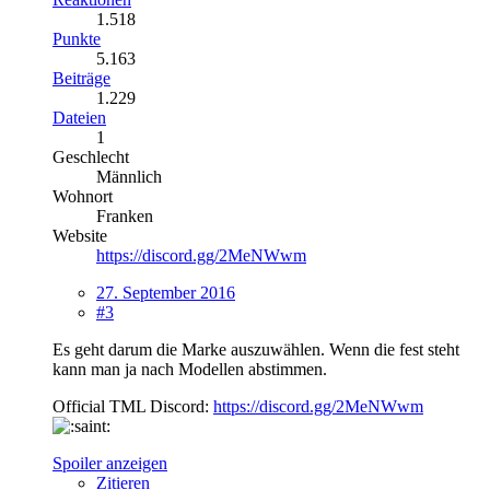
1.518
Punkte
5.163
Beiträge
1.229
Dateien
1
Geschlecht
Männlich
Wohnort
Franken
Website
https://discord.gg/2MeNWwm
27. September 2016
#3
Es geht darum die Marke auszuwählen. Wenn die fest steht
kann man ja nach Modellen abstimmen.
Official TML Discord:
https://discord.gg/2MeNWwm
Spoiler anzeigen
Zitieren