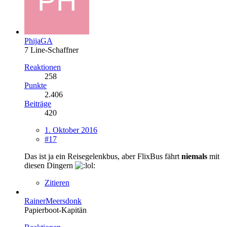
PhijaGA
7 Line-Schaffner
Reaktionen
258
Punkte
2.406
Beiträge
420
1. Oktober 2016
#17
Das ist ja ein Reisegelenkbus, aber FlixBus fährt
niemals
mit
diesen Dingern
Zitieren
RainerMeersdonk
Papierboot-Kapitän