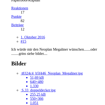
Papierboot-Kapitän
Reaktionen
17
Punkte
82
Beiträge
12
1. Oktober 2016
#15
Ich würde mir den Neoplan Megaliner wünschen.......oder
........grins siehe bilder....
Bilder
t8324c4_b5f446_Neoplan_Megaliner.jpg
51,69 kB
640×480
1.330
S.33_doppeldecker.jpg
255,25 kB
550×366
1.051