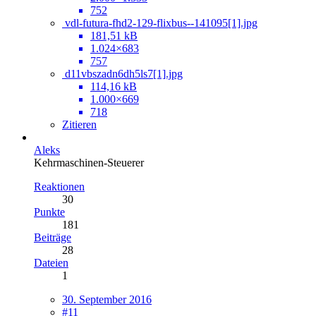
752
vdl-futura-fhd2-129-flixbus--141095[1].jpg
181,51 kB
1.024×683
757
d11vbszadn6dh5ls7[1].jpg
114,16 kB
1.000×669
718
Zitieren
Aleks
Kehrmaschinen-Steuerer
Reaktionen
30
Punkte
181
Beiträge
28
Dateien
1
30. September 2016
#11