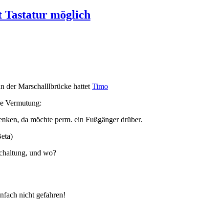
t Tastatur möglich
an der Marschalllbrücke hattet
Timo
ine Vermutung:
enken, da möchte perm. ein Fußgänger drüber.
Beta)
schaltung, und wo?
infach nicht gefahren!