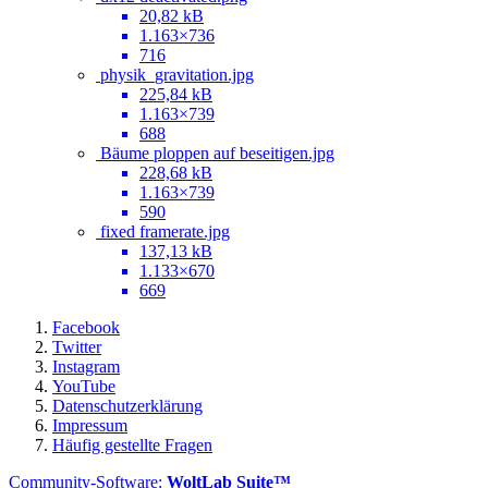
20,82 kB
1.163×736
716
physik_gravitation.jpg
225,84 kB
1.163×739
688
Bäume ploppen auf beseitigen.jpg
228,68 kB
1.163×739
590
fixed framerate.jpg
137,13 kB
1.133×670
669
Facebook
Twitter
Instagram
YouTube
Datenschutzerklärung
Impressum
Häufig gestellte Fragen
Community-Software:
WoltLab Suite™