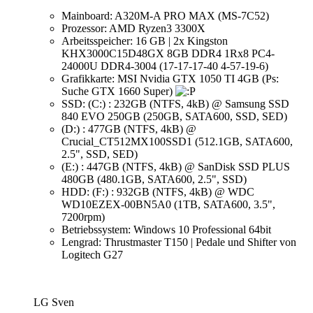
Mainboard: A320M-A PRO MAX (MS-7C52)
Prozessor: AMD Ryzen3 3300X
Arbeitsspeicher: 16 GB | 2x Kingston
KHX3000C15D48GX 8GB DDR4 1Rx8 PC4-
24000U DDR4-3004 (17-17-17-40 4-57-19-6)
Grafikkarte: MSI Nvidia GTX 1050 TI 4GB (Ps:
Suche GTX 1660 Super)
SSD: (C:) : 232GB (NTFS, 4kB) @ Samsung SSD
840 EVO 250GB (250GB, SATA600, SSD, SED)
(D:) : 477GB (NTFS, 4kB) @
Crucial_CT512MX100SSD1 (512.1GB, SATA600,
2.5", SSD, SED)
(E:) : 447GB (NTFS, 4kB) @ SanDisk SSD PLUS
480GB (480.1GB, SATA600, 2.5", SSD)
HDD: (F:) : 932GB (NTFS, 4kB) @ WDC
WD10EZEX-00BN5A0 (1TB, SATA600, 3.5",
7200rpm)
Betriebssystem: Windows 10 Professional 64bit
Lengrad: Thrustmaster T150 | Pedale und Shifter von
Logitech G27
LG Sven