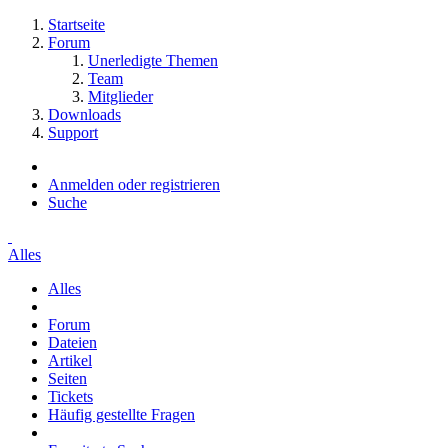
Startseite
Forum
Unerledigte Themen
Team
Mitglieder
Downloads
Support
Anmelden oder registrieren
Suche
Alles
Alles
Forum
Dateien
Artikel
Seiten
Tickets
Häufig gestellte Fragen