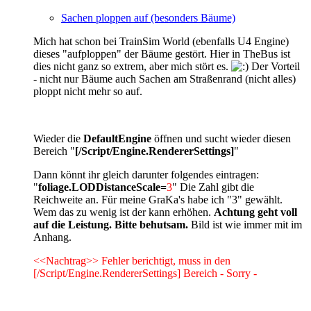
Sachen ploppen auf (besonders Bäume)
Mich hat schon bei TrainSim World (ebenfalls U4 Engine)
dieses "aufploppen" der Bäume gestört. Hier in TheBus ist
dies nicht ganz so extrem, aber mich stört es.
Der Vorteil
- nicht nur Bäume auch Sachen am Straßenrand (nicht alles)
ploppt nicht mehr so auf.
Wieder die
DefaultEngine
öffnen und sucht wieder diesen
Bereich "
[/Script/Engine.RendererSettings]
"
Dann könnt ihr gleich darunter folgendes eintragen:
"
foliage.LODDistanceScale=
3
" Die Zahl gibt die
Reichweite an. Für meine GraKa's habe ich "3" gewählt.
Wem das zu wenig ist der kann erhöhen.
Achtung geht voll
auf die Leistung. Bitte behutsam.
Bild ist wie immer mit im
Anhang.
<<Nachtrag>> Fehler berichtigt, muss in den
[/Script/Engine.RendererSettings] Bereich - Sorry -