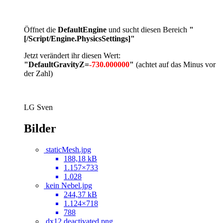
Öffnet die
DefaultEngine
und sucht diesen Bereich
"
[/Script/Engine.PhysicsSettings]
"
Jetzt verändert ihr diesen Wert:
"DefaultGravityZ=
-730.000000
"
(achtet auf das Minus vor
der Zahl)
LG Sven
Bilder
‌staticMesh.jpg
188,18 kB
1.157×733
1.028
kein Nebel.jpg
244,37 kB
1.124×718
788
dx12 deactivated.png