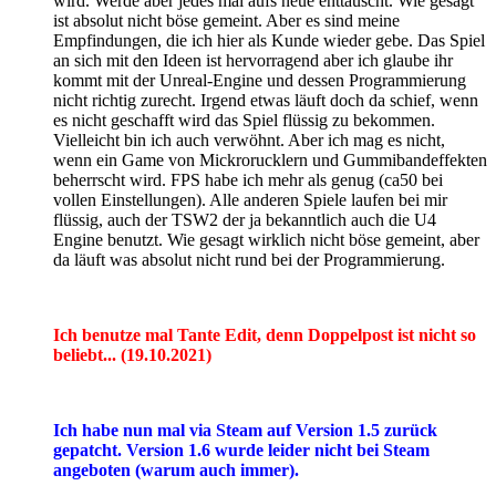
wird. Werde aber jedes mal aufs neue enttäuscht. Wie gesagt
ist absolut nicht böse gemeint. Aber es sind meine
Empfindungen, die ich hier als Kunde wieder gebe. Das Spiel
an sich mit den Ideen ist hervorragend aber ich glaube ihr
kommt mit der Unreal-Engine und dessen Programmierung
nicht richtig zurecht. Irgend etwas läuft doch da schief, wenn
es nicht geschafft wird das Spiel flüssig zu bekommen.
Vielleicht bin ich auch verwöhnt. Aber ich mag es nicht,
wenn ein Game von Mickrorucklern und Gummibandeffekten
beherrscht wird. FPS habe ich mehr als genug (ca50 bei
vollen Einstellungen). Alle anderen Spiele laufen bei mir
flüssig, auch der TSW2 der ja bekanntlich auch die U4
Engine benutzt. Wie gesagt wirklich nicht böse gemeint, aber
da läuft was absolut nicht rund bei der Programmierung.
Ich benutze mal Tante Edit, denn Doppelpost ist nicht so
beliebt... (19.10.2021)
Ich habe nun mal via Steam auf Version 1.5 zurück
gepatcht. Version 1.6 wurde leider nicht bei Steam
angeboten (warum auch immer).