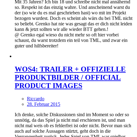
Mit 35 Jahren? Ich bin 18 und schreibe nicht mal annähernd
so. Respekt ist das einzig wahre. Und anscheinend warst du
der (so wie du es mal geschrieben hast) wo mit im Projekt
bezogen wurdest. Doch es scheint als wärs du bei TML nicht
so beliebt. Grenko hat nie was gesagt das er dich nicht leiden
kann & jetzt sollten wir alle wieder BTT gehen.!
@ Grenko egal wieso du nicht mehr so oft hier vorbei
schaust, du warst trotzdem ein teil von TML, und zwar ein
guter und hilfsbereiter!
WOS4: TRAILER + OFFIZIELLE
PRODUKTBILDER / OFFICIAL
PRODUCT IMAGES
Riccardo
28. Februar 2015
Ich denke, solche Diskussionen sind im Moment so oder so
unnötig, da das Spiel ja nicht mal erschienen ist, und man
nicht mal weis ob es fehlerfrei ist oder nicht. Bevor man sich
auch auf solche Aussagen stürtzt, geht doch in die
Vergangenheit zurück. Jedes Spiel von TML war spielbar