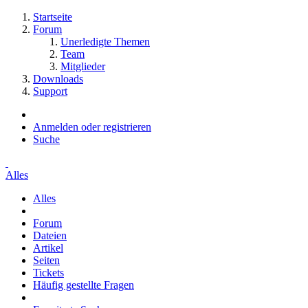
Startseite
Forum
Unerledigte Themen
Team
Mitglieder
Downloads
Support
Anmelden oder registrieren
Suche
Alles
Alles
Forum
Dateien
Artikel
Seiten
Tickets
Häufig gestellte Fragen