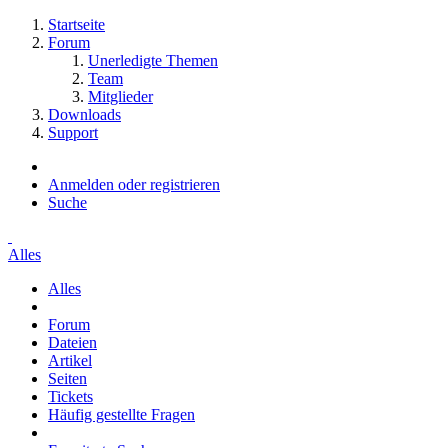
Startseite
Forum
Unerledigte Themen
Team
Mitglieder
Downloads
Support
Anmelden oder registrieren
Suche
Alles
Alles
Forum
Dateien
Artikel
Seiten
Tickets
Häufig gestellte Fragen