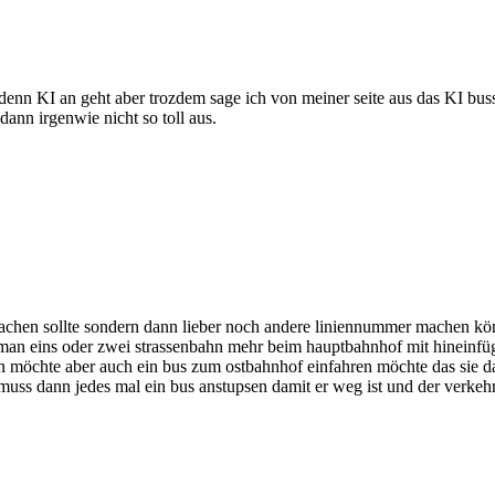
as denn KI an geht aber trozdem sage ich von meiner seite aus das KI 
ann irgenwie nicht so toll aus.
machen sollte sondern dann lieber noch andere liniennummer machen kön
 man eins oder zwei strassenbahn mehr beim hauptbahnhof mit hineinfüg
en möchte aber auch ein bus zum ostbahnhof einfahren möchte das sie
uss dann jedes mal ein bus anstupsen damit er weg ist und der verkehr