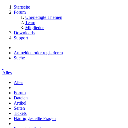
Startseite
Forum
Unerledigte Themen
Team
Mitglieder
Downloads
Support
Anmelden oder registrieren
Suche
Alles
Alles
Forum
Dateien
Artikel
Seiten
Tickets
Häufig gestellte Fragen